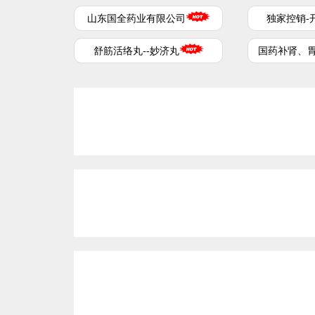
山东国全药业有限公司
独家控销-
舒筋活络丸--妙济丸
国药补肾、