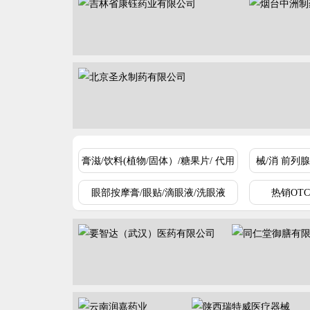
膏滋/饮料(植物/固体）/糖果片/ 代用
械/消 前列
茶
眼部按摩膏/眼贴/滴眼液/洗眼液
热销OT