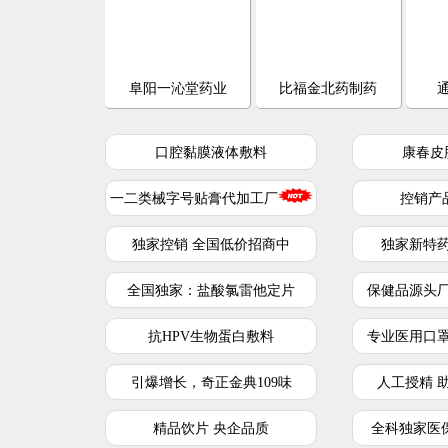
阜阳一沁堂药业
比福金北药制药
口腔黏膜液体敷料
康春皮
一二类械字号贴膏代加工厂
控销产
独家控销 全国低价招商中
独家新特
全国独家：盐酸氯雷他定片
保健品源头
抗HPV生物蛋白敷料
专业医用口
引爆增长，奇正金典109味
人工授精 
精品饮片 央企品质
全科独家医