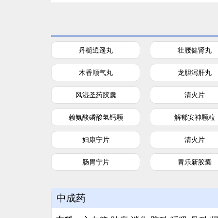
丹栀逍遥丸
壮腰健肾丸
木香顺气丸
龙胆泻肝丸
风湿圣药胶囊
清火片
赖氨酸磷酸氢钙颗
解郁安神颗粒
妇康宁片
清火片
肠胃宁片
胃乐新胶囊
中成药