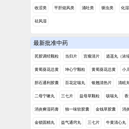
收涩类
平肝熄风类
涌吐类
驱虫类
化湿
祛风湿
最新批准中药
芪胶调经颗粒
当归片
宫瘤清片
逍遥丸（浓
黄蜀葵花总黄
坤心宁颗粒
黄蜀葵花总黄
小
胆石通利胶囊
百花定喘丸
银翘清热片
清眩
二母宁嗽丸
三七片
益母草颗粒
咳喘丸
香
消炎癣湿药膏
独一味软胶囊
金钱草胶囊
消
金锁固精丸
益气通窍丸
三七片
牛黄清心丸