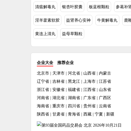
清瘟解毒丸
银杏叶胶囊
板蓝根颗粒
参葛补
淫羊藿素软胶
益肾养心安神
牛黄解毒丸
鹿
黄连上清丸
益母草颗粒
企业大全
推荐企业
北京市
|
天津市
|
河北省
|
山西省
|
内蒙古
辽宁省
|
吉林省
|
黑龙江
|
上海市
|
江苏省
浙江省
|
安徽省
|
福建省
|
江西省
|
山东省
河南省
|
湖北省
|
湖南省
|
广东省
|
广西区
海南省
|
重庆市
|
四川省
|
贵州省
|
云南省
陕西省
|
甘肃省
|
青海省
|
西藏
|
宁夏
|
新疆