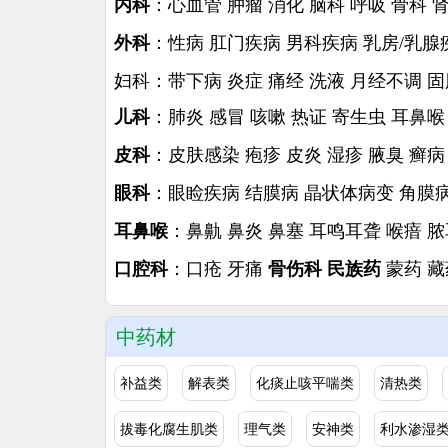
内科
：
心血管
肿瘤
消化
脑科
呼吸
骨科
外科
：
性病
肛门疾病
男科疾病
乳房/乳腺
妇科
：
带下病
炎症
痛经
洗液
月经不调
固
儿科
：
肺炎
感冒
咳嗽
热证
寄生虫
耳鼻喉
皮科
：
皮肤感染
疱疹
皮炎
湿疹
腋臭
癣病
眼科
：
眼睑疾病
结膜病
晶状体病变
角膜
耳鼻喉
：
鼻鼽
鼻炎
鼻塞
耳鸣耳聋
喉瘖
脓
口腔科
：
口疮
牙痛
骨伤科
民族药
蒙药
藏
中药材
补益类
解表类
化痰止咳平喘类
清热类
拔毒化腐生肌类
理气类
安神类
利水渗湿