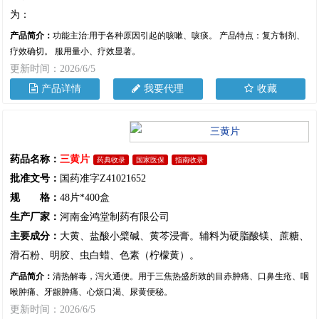
为：
产品简介：
功能主治:用于各种原因引起的咳嗽、咳痰。 产品特点：复方制剂、
疗效确切。 服用量小、疗效显著。
更新时间：2026/6/5
产品详情
我要代理
收藏
药品名称：
三黄片
药典收录
国家医保
指南收录
批准文号：
国药准字Z41021652
规 格：
48片*400盒
生产厂家：
河南金鸿堂制药有限公司
主要成分：
大黄、盐酸小檗碱、黄芩浸膏。辅料为硬脂酸镁、蔗糖、
滑石粉、明胶、虫白蜡、色素（柠檬黄）。
产品简介：
清热解毒，泻火通便。用于三焦热盛所致的目赤肿痛、口鼻生疮、咽
喉肿痛、牙龈肿痛、心烦口渴、尿黄便秘。
更新时间：2026/6/5