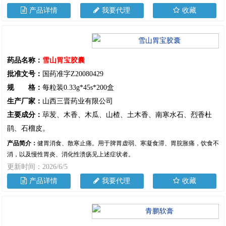
产品详情
我要代理
收藏
药品名称：
雪山胃宝胶囊
批准文号：
国药准字Z20080429
规 格：
每粒装0.33g*45s*200盒
生产厂家：
山西三晋药业有限公司
主要成分：
荜苃、木香、木瓜、山楂、土木香、南寒水石、烈香杜
鹃、石榴皮。
产品简介：
健胃消食、散寒止痛。用于脾胃虚弱、寒凝食滞、胃脘胀痛，饮食不
消，以及慢性胃炎、消化性溃疡见上述症状者。
更新时间：2026/6/5
产品详情
我要代理
收藏