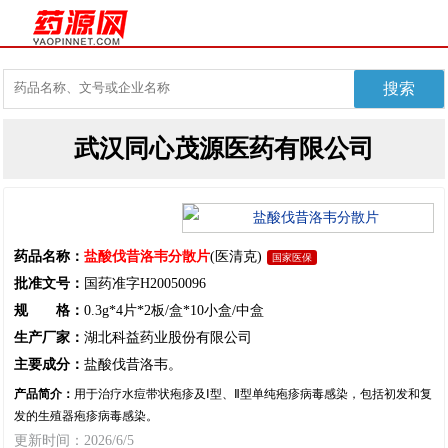
武汉同心茂源医药有限公司
药品名称：
盐酸伐昔洛韦分散片
(医清克)
国家医保
批准文号：
国药准字H20050096
规 格：
0.3g*4片*2板/盒*10小盒/中盒
生产厂家：
湖北科益药业股份有限公司
主要成分：
盐酸伐昔洛韦。
产品简介：
用于治疗水痘带状疱疹及Ⅰ型、Ⅱ型单纯疱疹病毒感染，包括初发和复
发的生殖器疱疹病毒感染。
更新时间：2026/6/5