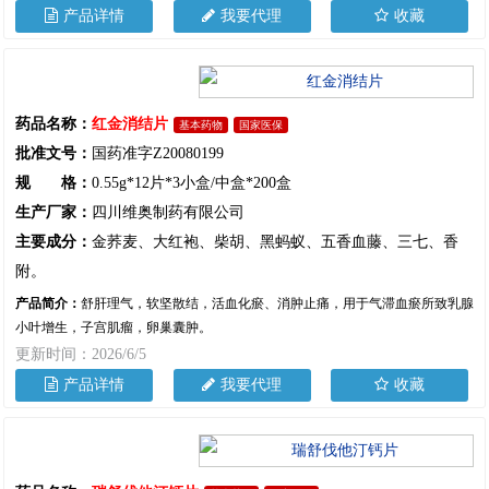
产品详情
我要代理
收藏
药品名称：
红金消结片
基本药物
国家医保
批准文号：
国药准字Z20080199
规 格：
0.55g*12片*3小盒/中盒*200盒
生产厂家：
四川维奥制药有限公司
主要成分：
金荞麦、大红袍、柴胡、黑蚂蚁、五香血藤、三七、香
附。
产品简介：
舒肝理气，软坚散结，活血化瘀、消肿止痛，用于气滞血瘀所致乳腺
小叶增生，子宫肌瘤，卵巢囊肿。
更新时间：2026/6/5
产品详情
我要代理
收藏