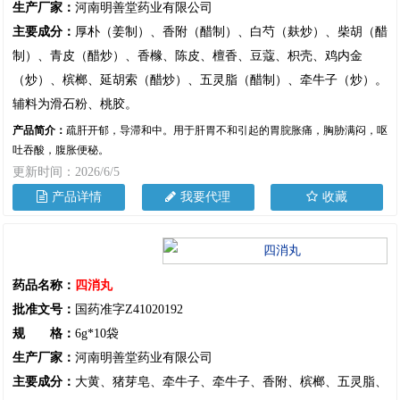
生产厂家：
河南明善堂药业有限公司
主要成分：
厚朴（姜制）、香附（醋制）、白芍（麸炒）、柴胡（醋
制）、青皮（醋炒）、香橼、陈皮、檀香、豆蔻、枳壳、鸡内金
（炒）、槟榔、延胡索（醋炒）、五灵脂（醋制）、牵牛子（炒）。
辅料为滑石粉、桃胶。
产品简介：
疏肝开郁，导滞和中。用于肝胃不和引起的胃脘胀痛，胸胁满闷，呕
吐吞酸，腹胀便秘。
更新时间：2026/6/5
产品详情
我要代理
收藏
药品名称：
四消丸
批准文号：
国药准字Z41020192
规 格：
6g*10袋
生产厂家：
河南明善堂药业有限公司
主要成分：
大黄、猪芽皂、牵牛子、牵牛子、香附、槟榔、五灵脂、