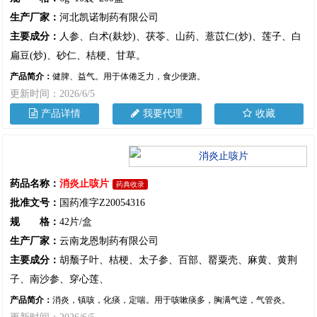
生产厂家：
河北凯诺制药有限公司
主要成分：
人参、白术(麸炒)、茯苓、山药、薏苡仁(炒)、莲子、白
扁豆(炒)、砂仁、桔梗、甘草。
产品简介：
健脾、益气。用于体倦乏力，食少便溏。
更新时间：2026/6/5
产品详情
我要代理
收藏
药品名称：
消炎止咳片
药典收录
批准文号：
国药准字Z20054316
规 格：
42片/盒
生产厂家：
云南龙恩制药有限公司
主要成分：
胡颓子叶、桔梗、太子参、百部、罂粟壳、麻黄、黄荆
子、南沙参、穿心莲、
产品简介：
消炎，镇咳，化痰，定喘。用于咳嗽痰多，胸满气逆，气管炎。