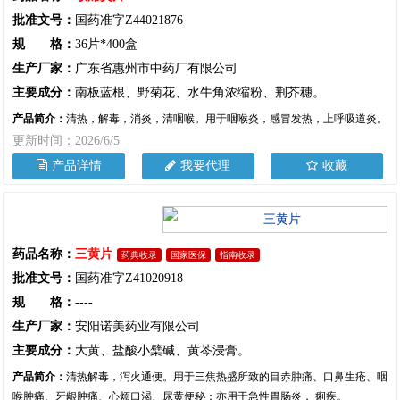
批准文号：
国药准字Z44021876
规 格：
36片*400盒
生产厂家：
广东省惠州市中药厂有限公司
主要成分：
南板蓝根、野菊花、水牛角浓缩粉、荆芥穗。
产品简介：
清热，解毒，消炎，清咽喉。用于咽喉炎，感冒发热，上呼吸道炎。
更新时间：2026/6/5
产品详情
我要代理
收藏
药品名称：
三黄片
药典收录
国家医保
指南收录
批准文号：
国药准字Z41020918
规 格：
----
生产厂家：
安阳诺美药业有限公司
主要成分：
大黄、盐酸小檗碱、黄芩浸膏。
产品简介：
清热解毒，泻火通便。用于三焦热盛所致的目赤肿痛、口鼻生疮、咽
喉肿痛、牙龈肿痛、心烦口渴、尿黄便秘；亦用于急性胃肠炎， 痢疾。