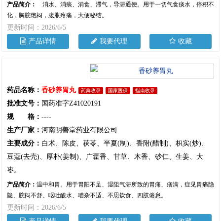
产品简介：
消水、消痰、消食、滞气，导滞通便。用于一切气食痰水，停积不
化，胸脘饱闷，腹胀疼痛，大便秘结。
更新时间：2026/6/5
产品详情
我要代理
收藏
药品名称：
香砂养胃丸
药典收录
国家医保
指南收录
批准文号：
国药准字Z41020191
规 格：
----
生产厂家：
河南明善堂药业有限公司
主要成分：
白术、陈皮、茯苓、半夏(制)、香附(醋制)、枳实(炒)、
豆蔻(去壳)、厚朴(姜制)、广藿香、甘草、木香、砂仁、生姜、大
枣。
产品简介：
温中和胃。用于胃阳不足、湿阻气滞所致的胃痛、痞满，症见胃痛隐
隐、脘闷不舒、呕吐酸水、嘈杂不适、不思饮食、四肢倦怠。
更新时间：2026/6/5