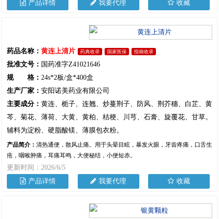
产品详情
我要代理
收藏
药品名称：
黄连上清片
药典收录
国家医保
指南收录
批准文号：
国药准字Z41021646
规 格：
24s*2板/盒*400盒
生产厂家：
安阳诺美药业有限公司
主要成分：
黄连、栀子、连翘、炒蔓荆子、防风、荆芥穗、白芷、黄
芩、菊花、薄荷、大黄、黄柏、桔梗、川芎、石膏、旋覆花、甘草。
辅料为淀粉、硬脂酸镁、薄膜包衣粉。
产品简介：
清热通便，散风止痛。用于头晕目眩，暴发火眼，牙齿疼痛，口舌生
疮，咽喉肿痛，耳痛耳鸣，大便秘结，小便短赤。
更新时间：2026/6/5
产品详情
我要代理
收藏