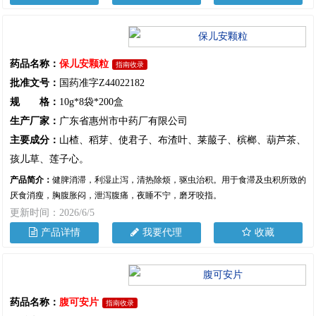
药品名称：
保儿安颗粒
指南收录
批准文号：
国药准字Z44022182
规 格：
10g*8袋*200盒
生产厂家：
广东省惠州市中药厂有限公司
主要成分：
山楂、稻芽、使君子、布渣叶、莱菔子、槟榔、葫芦茶、
孩儿草、莲子心。
产品简介：
健脾消滞，利湿止泻，清热除烦，驱虫治积。用于食滞及虫积所致的
厌食消瘦，胸腹胀闷，泄泻腹痛，夜睡不宁，磨牙咬指。
更新时间：2026/6/5
产品详情
我要代理
收藏
药品名称：
腹可安片
指南收录