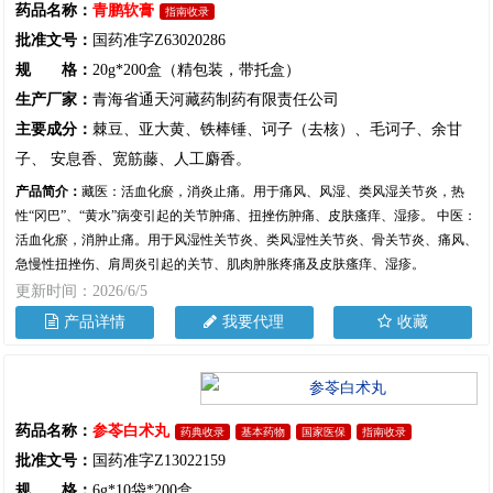
药品名称：
青鹏软膏
指南收录
批准文号：
国药准字Z63020286
规 格：
20g*200盒（精包装，带托盒）
生产厂家：
青海省通天河藏药制药有限责任公司
主要成分：
棘豆、亚大黄、铁棒锤、诃子（去核）、毛诃子、余甘
子、 安息香、宽筋藤、人工麝香。
产品简介：
藏医：活血化瘀，消炎止痛。用于痛风、风湿、类风湿关节炎，热
性“冈巴”、“黄水”病变引起的关节肿痛、扭挫伤肿痛、皮肤瘙痒、湿疹。 中医：
活血化瘀，消肿止痛。用于风湿性关节炎、类风湿性关节炎、骨关节炎、痛风、
急慢性扭挫伤、肩周炎引起的关节、肌肉肿胀疼痛及皮肤瘙痒、湿疹。
更新时间：2026/6/5
产品详情
我要代理
收藏
药品名称：
参苓白术丸
药典收录
基本药物
国家医保
指南收录
批准文号：
国药准字Z13022159
规 格：
6g*10袋*200盒