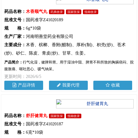
药品名称：
木香顺气丸
药典收录
国家医保
指南收录
批准文号：
国药准字Z41020189
规 格：
6g*10袋
生产厂家：
河南明善堂药业有限公司
主要成分：
木香、槟榔、香附(醋制)、厚朴(制)、枳壳(炒)、苍术
(炒)、砂仁、陈皮、青皮(炒)、甘草、生姜。
产品简介：
行气化湿，健脾和胃。用于湿浊中阻、脾胃不和所致的胸膈痞闷、脘
腹胀痛、呕吐恶心、嗳气纳呆。
更新时间：2026/6/5
产品详情
我要代理
收藏
药品名称：
舒肝健胃丸
国家医保
指南收录
批准文号：
国药准字Z41020187
规 格：
6克*10袋