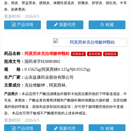
染、肺炎、肾盂肾炎、膀胱炎、淋菌性尿道炎、胆囊炎、胆管炎、猩红热、中耳
炎、副鼻窦炎。
更新时间：2026/6/5
产品详情
我要代理
收藏
药品名称：
阿莫西林克拉维酸钾颗粒
药典收录
基本药物
国家医保
批准文号：
国药准字H20083802
规 格：
0.15625g(阿莫西林0.125g与0.03125g)
生产厂家：
山东益康药业股份有限公司
主要成分：
克拉维酸钾，阿莫西林。
产品简介：
本品适用于产酶流感嗜血杆菌和卡他莫拉菌所致的下呼吸道感染，中
耳炎、鼻窦炎；产酶金黄色葡萄球菌和产酶肠杆菌科细菌如大肠杆菌，克雷伯菌
属所致的呼吸道，尿路和皮肤软组织感染等；亦可用于肠球菌所致的轻中度感
染。 本品也可用于敏感不产酶菌所致的上述各种感染。
更新时间：2026/6/5
产品详情
我要代理
收藏