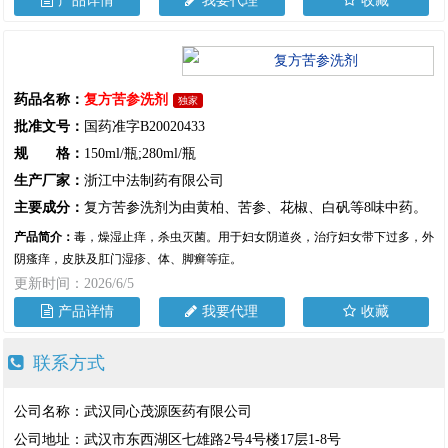
产品详情
我要代理
收藏
药品名称：
复方苦参洗剂
独家
批准文号：
国药准字B20020433
规 格：
150ml/瓶;280ml/瓶
生产厂家：
浙江中法制药有限公司
主要成分：
复方苦参洗剂为由黄柏、苦参、花椒、白矾等8味中药。
产品简介：
毒，燥湿止痒，杀虫灭菌。用于妇女阴道炎，治疗妇女带下过多，外
阴瘙痒，皮肤及肛门湿疹、体、脚癣等症。
更新时间：2026/6/5
产品详情
我要代理
收藏
联系方式
公司名称：武汉同心茂源医药有限公司
公司地址：武汉市东西湖区七雄路2号4号楼17层1-8号