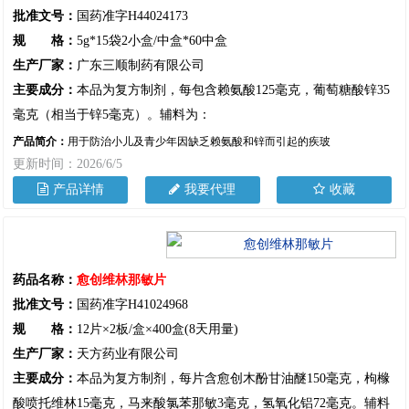
批准文号：
国药准字H44024173
规 格：
5g*15袋2小盒/中盒*60中盒
生产厂家：
广东三顺制药有限公司
主要成分：
本品为复方制剂，每包含赖氨酸125毫克，葡萄糖酸锌35
毫克（相当于锌5毫克）。辅料为：
产品简介：
用于防治小儿及青少年因缺乏赖氨酸和锌而引起的疾玻
更新时间：2026/6/5
产品详情
我要代理
收藏
药品名称：
愈创维林那敏片
批准文号：
国药准字H41024968
规 格：
12片×2板/盒×400盒(8天用量)
生产厂家：
天方药业有限公司
主要成分：
本品为复方制剂，每片含愈创木酚甘油醚150毫克，枸橼
酸喷托维林15毫克，马来酸氯苯那敏3毫克，氢氧化铝72毫克。辅料