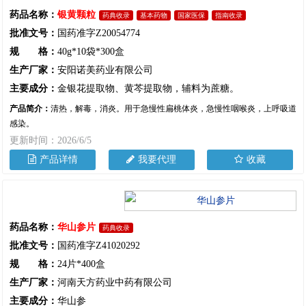
药品名称：
银黄颗粒
药典收录
基本药物
国家医保
指南收录
批准文号：
国药准字Z20054774
规 格：
40g*10袋*300盒
生产厂家：
安阳诺美药业有限公司
主要成分：
金银花提取物、黄芩提取物，辅料为蔗糖。
产品简介：
清热，解毒，消炎。用于急慢性扁桃体炎，急慢性咽喉炎，上呼吸道
感染。
更新时间：2026/6/5
产品详情
我要代理
收藏
药品名称：
华山参片
药典收录
批准文号：
国药准字Z41020292
规 格：
24片*400盒
生产厂家：
河南天方药业中药有限公司
主要成分：
华山参