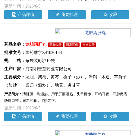
更新时间：2026/6/5
产品详情
我要代理
收藏
药品名称：
龙胆泻肝丸
药典收录
国家医保
指南收录
批准文号：
国药准字Z41020188
规 格：
每袋装6克*10袋
生产厂家：
河南明善堂药业有限公司
主要成分：
龙胆、柴胡、黄芩、栀子（炒）、泽泻、木通、车前子
（盐炒）、当归（酒炒）、地黄、灸甘草
产品简介：
清肝胆，利湿热。用于肝胆湿热，头晕目赤，耳鸣耳聋，耳肿疼痛，
胁痛口苦，尿赤涩痛，湿热带下。
更新时间：2026/6/5
产品详情
我要代理
收藏