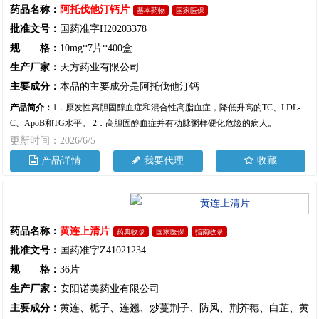
药品名称：
阿托伐他汀钙片
基本药物
国家医保
批准文号：
国药准字H20203378
规 格：
10mg*7片*400盒
生产厂家：
天方药业有限公司
主要成分：
本品的主要成分是阿托伐他汀钙
产品简介：
1．原发性高胆固醇血症和混合性高脂血症，降低升高的TC、LDL-
C、ApoB和TG水平。 2．高胆固醇血症并有动脉粥样硬化危险的病人。
更新时间：2026/6/5
产品详情
我要代理
收藏
药品名称：
黄连上清片
药典收录
国家医保
指南收录
批准文号：
国药准字Z41021234
规 格：
36片
生产厂家：
安阳诺美药业有限公司
主要成分：
黄连、栀子、连翘、炒蔓荆子、防风、荆芥穗、白芷、黄