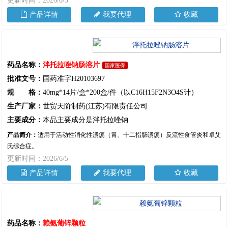
更新时间：2026/6/5
产品详情
我要代理
收藏
药品名称：
泮托拉唑钠肠溶片
国家医保
批准文号：
国药准字H20103697
规 格：
40mg*14片/盒*200盒/件（以C16H15F2N3O4S计）
生产厂家：
世贸天阶制药(江苏)有限责任公司
主要成分：
本品主要成分是泮托拉唑钠
产品简介：
适用于活动性消化性溃疡（胃、十二指肠溃疡）反流性食管炎和卓艾
氏综合症。
更新时间：2026/6/5
产品详情
我要代理
收藏
药品名称：
赖氨葡锌颗粒