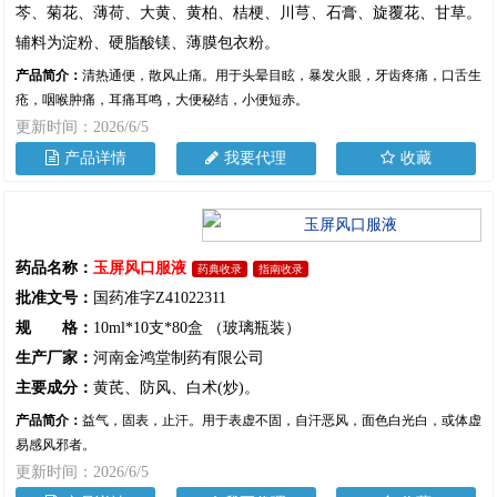
芩、菊花、薄荷、大黄、黄柏、桔梗、川芎、石膏、旋覆花、甘草。
辅料为淀粉、硬脂酸镁、薄膜包衣粉。
产品简介：
清热通便，散风止痛。用于头晕目眩，暴发火眼，牙齿疼痛，口舌生
疮，咽喉肿痛，耳痛耳鸣，大便秘结，小便短赤。
更新时间：2026/6/5
产品详情
我要代理
收藏
药品名称：
玉屏风口服液
药典收录
指南收录
批准文号：
国药准字Z41022311
规 格：
10ml*10支*80盒 （玻璃瓶装）
生产厂家：
河南金鸿堂制药有限公司
主要成分：
黄芪、防风、白术(炒)。
产品简介：
益气，固表，止汗。用于表虚不固，自汗恶风，面色白光白，或体虚
易感风邪者。
更新时间：2026/6/5