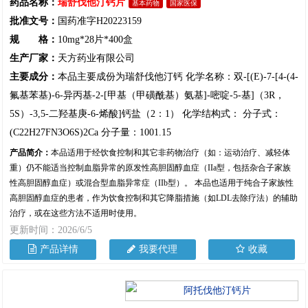
药品名称：
瑞舒伐他汀钙片
基本药物
国家医保
批准文号：
国药准字H20223159
规 格：
10mg*28片*400盒
生产厂家：
天方药业有限公司
主要成分：
本品主要成份为瑞舒伐他汀钙 化学名称：双-[(E)-7-[4-(4-
氟基苯基)-6-异丙基-2-[甲基（甲磺酰基）氨基]-嘧啶-5-基]（3R，
5S）-3,5-二羟基庚-6-烯酸]钙盐（2：1） 化学结构式： 分子式：
(C22H27FN3O6S)2Ca 分子量：1001.15
产品简介：
本品适用于经饮食控制和其它非药物治疗（如：运动治疗、减轻体
重）仍不能适当控制血脂异常的原发性高胆固醇血症（IIa型，包括杂合子家族
性高胆固醇血症）或混合型血脂异常症（IIb型）。 本品也适用于纯合子家族性
高胆固醇血症的患者，作为饮食控制和其它降脂措施（如LDL去除疗法）的辅助
治疗，或在这些方法不适用时使用。
更新时间：2026/6/5
产品详情
我要代理
收藏