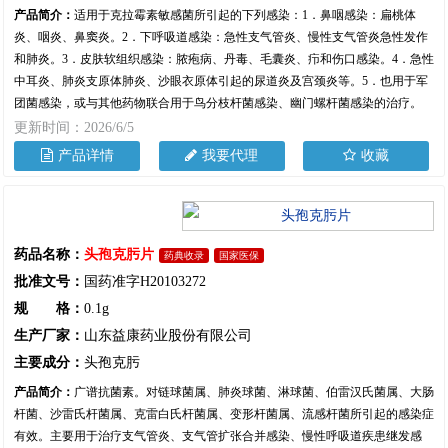
产品简介：
适用于克拉霉素敏感菌所引起的下列感染：1．鼻咽感染：扁桃体
炎、咽炎、鼻窦炎。2．下呼吸道感染：急性支气管炎、慢性支气管炎急性发作
和肺炎。3．皮肤软组织感染：脓疱病、丹毒、毛囊炎、疖和伤口感染。4．急性
中耳炎、肺炎支原体肺炎、沙眼衣原体引起的尿道炎及宫颈炎等。5．也用于军
团菌感染，或与其他药物联合用于鸟分枝杆菌感染、幽门螺杆菌感染的治疗。
更新时间：2026/6/5
产品详情
我要代理
收藏
药品名称：
头孢克肟片
药典收录
国家医保
批准文号：
国药准字H20103272
规 格：
0.1g
生产厂家：
山东益康药业股份有限公司
主要成分：
头孢克肟
产品简介：
广谱抗菌素。对链球菌属、肺炎球菌、淋球菌、伯雷汉氏菌属、大肠
杆菌、沙雷氏杆菌属、克雷白氏杆菌属、变形杆菌属、流感杆菌所引起的感染症
有效。主要用于治疗支气管炎、支气管扩张合并感染、慢性呼吸道疾患继发感