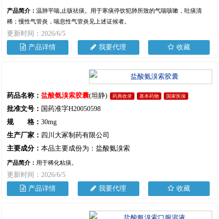
产品简介：
温肺平喘,止咳祛痰。用于寒痰停饮犯肺所致的气喘咳嗽，吐痰清
稀；慢性气管炎，喘息性气管炎见上述证候者。
更新时间：2026/6/5
产品详情
我要代理
收藏
药品名称：
盐酸氨溴索胶囊
(坦静)
药典收录
基本药物
国家医保
批准文号：
国药准字H20050598
规 格：
30mg
生产厂家：
四川大冢制药有限公司
主要成分：
本品主要成份为：盐酸氨溴索
产品简介：
用于稀化粘痰。
更新时间：2026/6/5
产品详情
我要代理
收藏