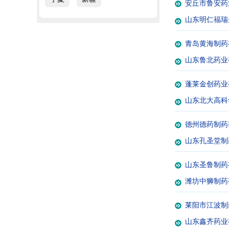
安丘市鲁安药
山东明仁福瑞
青岛黄海制药
山东鲁北药业
蓬莱金创药业
山东北大高科
德州德药制药
山东孔圣堂制
山东圣鲁制药
潍坊中狮制药
莱阳市江波制
山东鑫齐药业