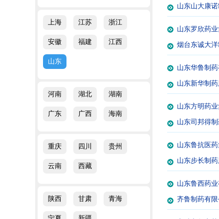
山东山大康诺
上海
江苏
浙江
山东罗欣药业
安徽
福建
江西
烟台东诚大洋
山东
山东华鲁制药
山东新华制药
河南
湖北
湖南
山东方明药业
广东
广西
海南
山东司邦得制
山东鲁抗医药
重庆
四川
贵州
山东步长制药
云南
西藏
山东鲁西药业
陕西
甘肃
青海
齐鲁制药有限
宁夏
新疆