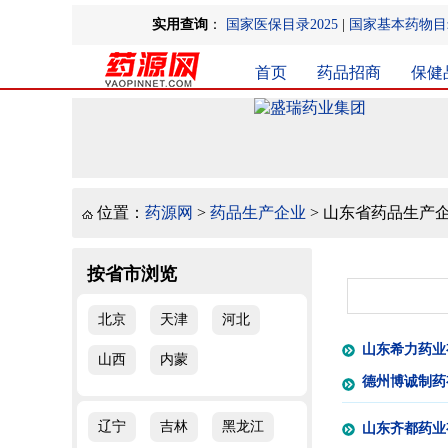
实用查询
：
国家医保目录2025
|
国家基本药物目录
首页
药品招商
保健
位置：
药源网
>
药品生产企业
> 山东省药品生产
按省市浏览
北京
天津
河北
山东希力药业
山西
内蒙
德州博诚制药
辽宁
吉林
黑龙江
山东齐都药业