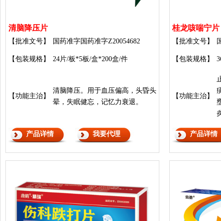
清脑降压片
桂龙咳喘宁片
【批准文号】
国药准字国药准字Z20054682
【批准文号】
【包装规格】
24片/板*5板/盒*200盒/件
【包装规格】
清脑降压。用于血压偏高，头昏头
【功能主治】
【功能主治】
晕，失眠健忘，记忆力衰退。
产品详情
我要代理
产品详情