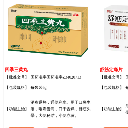
四季三黄丸
舒筋定痛片
【批准文号】
国药准字国药准字Z34020713
【批准文号】
【包装规格】
每袋装6g
【包装规格】
消炎退热，通便利水。用于口鼻生
【功能主治】
疮，咽疼齿痛，口干舌燥，目眩头
【功能主治】
晕，大便秘结，小便赤黄。