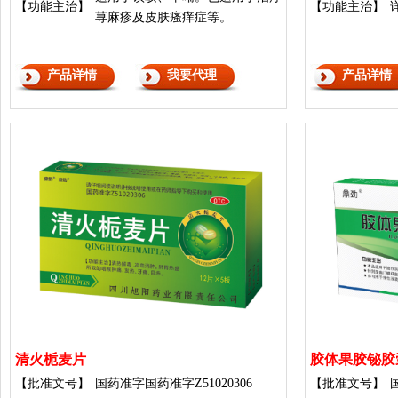
【功能主治】
【功能主治】
荨麻疹及皮肤瘙痒症等。
产品详情
我要代理
产品详情
清火栀麦片
胶体果胶铋胶
【批准文号】
国药准字国药准字Z51020306
【批准文号】