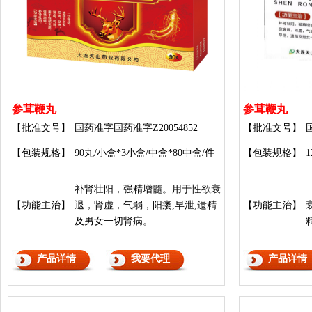
参茸鞭丸
参茸鞭丸
【批准文号】
国药准字国药准字Z20054852
【批准文号】
【包装规格】
90丸/小盒*3小盒/中盒*80中盒/件
【包装规格】
补肾壮阳，强精增髓。用于性欲衰
【功能主治】
退，肾虚，气弱，阳痿,早泄,遗精
【功能主治】
及男女一切肾病。
产品详情
我要代理
产品详情