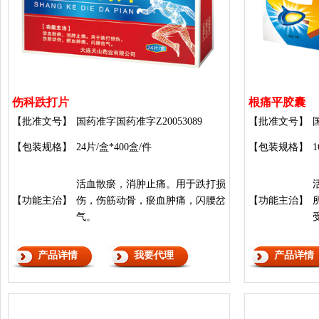
伤科跌打片
根痛平胶囊
【批准文号】
国药准字国药准字Z20053089
【批准文号】
【包装规格】
24片/盒*400盒/件
【包装规格】
1
活血散瘀，消肿止痛。用于跌打损
【功能主治】
伤，伤筋动骨，瘀血肿痛，闪腰岔
【功能主治】
气。
产品详情
我要代理
产品详情