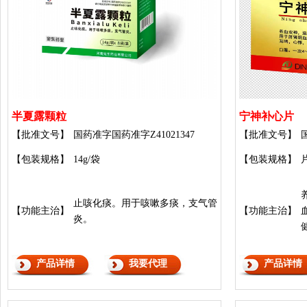
半夏露颗粒
宁神补心片
【批准文号】
国药准字国药准字Z41021347
【批准文号】
【包装规格】
14g/袋
【包装规格】
止咳化痰。用于咳嗽多痰，支气管
【功能主治】
【功能主治】
炎。
产品详情
我要代理
产品详情