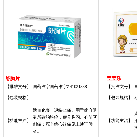
舒胸片
宝宝乐
【批准文号】
国药准字国药准字Z41021368
【批准文号】
【包装规格】
----
【包装规格】
5
活血化瘀，通络止痛。用于瘀血阻
滞所致的胸痹，症见胸闷、心前区
【功能主治】
【功能主治】
刺痛；冠心病心绞痛见上述证候
者。