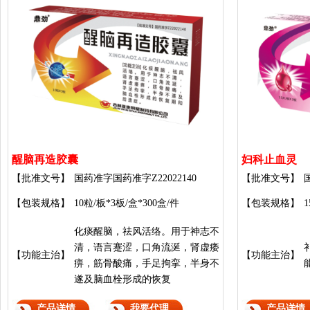
醒脑再造胶囊
妇科止血灵
【批准文号】
国药准字国药准字Z22022140
【批准文号】
【包装规格】
10粒/板*3板/盒*300盒/件
【包装规格】
1
化痰醒脑，祛风活络。用于神志不
清，语言蹇涩，口角流涎，肾虚痿
【功能主治】
【功能主治】
痹，筋骨酸痛，手足拘挛，半身不
遂及脑血栓形成的恢复
产品详情
我要代理
产品详情