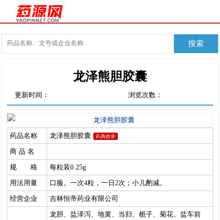
龙泽熊胆胶囊
更新时间：
浏览次数：
药品名称
龙泽熊胆胶囊
药典收录
商 品 名
规 格
每粒装0.25g
用法用量
口服。一次4粒，一日2次；小儿酌减。
经营企业
吉林恒帝药业有限公司
龙胆、盐泽泻、地黄、当归、栀子、菊花、盐车前