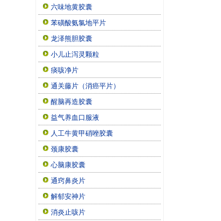
六味地黄胶囊
苯磺酸氨氯地平片
龙泽熊胆胶囊
小儿止泻灵颗粒
痰咳净片
通关藤片（消癌平片）
醒脑再造胶囊
益气养血口服液
人工牛黄甲硝唑胶囊
颈康胶囊
心脑康胶囊
通窍鼻炎片
解郁安神片
消炎止咳片