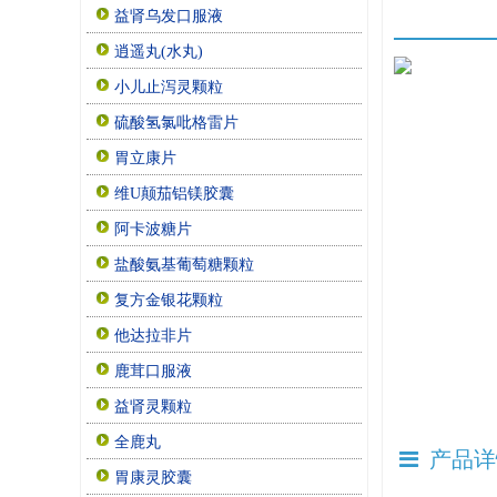
益肾乌发口服液
逍遥丸(水丸)
小儿止泻灵颗粒
硫酸氢氯吡格雷片
胃立康片
维U颠茄铝镁胶囊
阿卡波糖片
盐酸氨基葡萄糖颗粒
复方金银花颗粒
他达拉非片
鹿茸口服液
益肾灵颗粒
全鹿丸
产品详
胃康灵胶囊