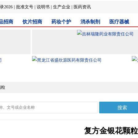
2026
|
批准文号
|
说明书
|
生产企业
|
医药资讯
品招商
饮片招商
药妆个护
消杀制剂
医疗器械
颗粒
复方金银花颗粒