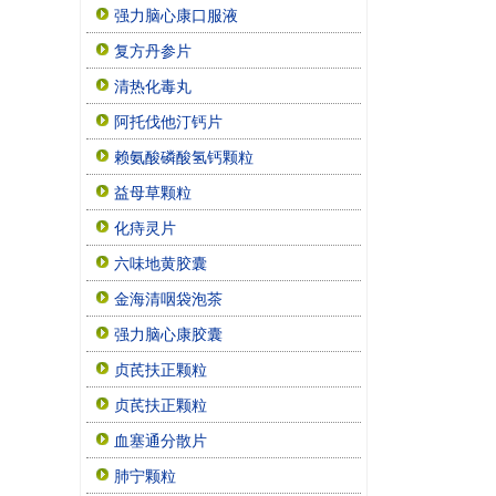
强力脑心康口服液
复方丹参片
清热化毒丸
阿托伐他汀钙片
赖氨酸磷酸氢钙颗粒
益母草颗粒
化痔灵片
六味地黄胶囊
金海清咽袋泡茶
强力脑心康胶囊
贞芪扶正颗粒
贞芪扶正颗粒
血塞通分散片
肺宁颗粒