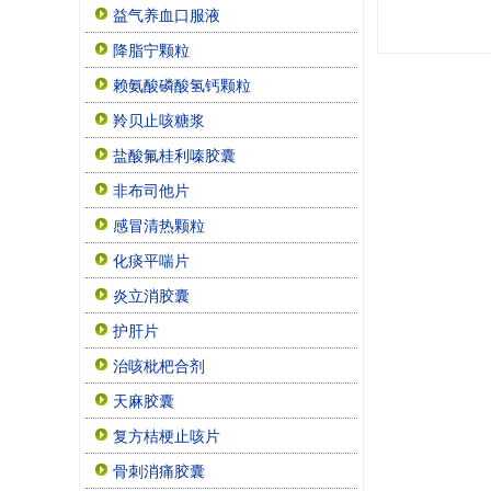
益气养血口服液
降脂宁颗粒
赖氨酸磷酸氢钙颗粒
羚贝止咳糖浆
盐酸氟桂利嗪胶囊
非布司他片
感冒清热颗粒
化痰平喘片
炎立消胶囊
护肝片
治咳枇杷合剂
天麻胶囊
复方桔梗止咳片
骨刺消痛胶囊