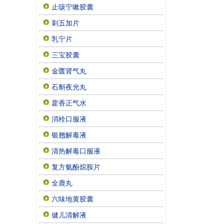
止咳宁嗽胶囊
刺五加片
乳宁片
三宝胶囊
金匮肾气丸
石斛夜光丸
藿香正气水
消栓口服液
银翘解毒液
清热解毒口服液
复方氨酚烷胺片
全鹿丸
六味地黄胶囊
健儿清解液