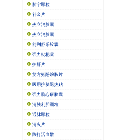
肺宁颗粒
补金片
炎立消胶囊
炎立消胶囊
前列舒乐胶囊
强力枇杷露
护肝片
复方氨酚烷胺片
医用护脑退热贴
强力脑心康胶囊
清胰利胆颗粒
通脉颗粒
清火片
跌打活血散