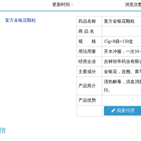
更新时间：
浏览次
药品名称
复方金银花颗粒
商 品 名
规 格
15g×8袋×150盒
用法用量
开水冲服，一次10
经营企业
吉林恒帝药业有限
主要成分
金银花，连翘、黄
清热解毒，凉血消
产品简介
疖。
产品优势
我要代理
情