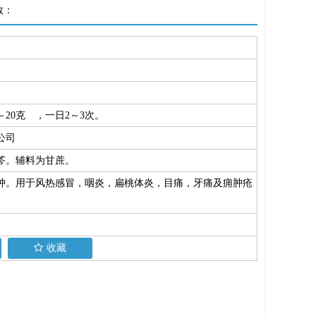
数：
～20克 ，一日2～3次。
公司
芩。辅料为甘蔗。
肿。用于风热感冒，咽炎，扁桃体炎，目痛，牙痛及痈肿疮
收藏