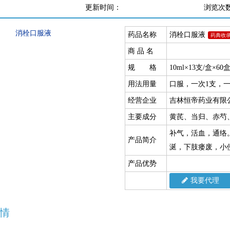
更新时间：
浏览次
药品名称
消栓口服液
药典收
商 品 名
规 格
10ml×13支/盒×60
用法用量
口服，一次1支，一
经营企业
吉林恒帝药业有限
主要成分
黄芪、当归、赤芍
补气，活血，通络
产品简介
涎，下肢瘘废，小
产品优势
我要代理
情