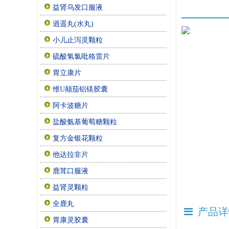
益肾乌发口服液
逍遥丸(水丸)
小儿止泻灵颗粒
硫酸氢氯吡格雷片
胃立康片
维U颠茄铝镁胶囊
阿卡波糖片
盐酸氨基葡萄糖颗粒
复方金银花颗粒
他达拉非片
鹿茸口服液
益肾灵颗粒
全鹿丸
产品详
胃康灵胶囊