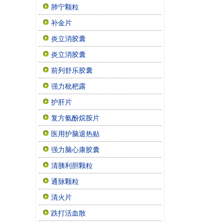
肺宁颗粒
补金片
炎立消胶囊
炎立消胶囊
前列舒乐胶囊
强力枇杷露
护肝片
复方氨酚烷胺片
医用护脑退热贴
强力脑心康胶囊
清胰利胆颗粒
通脉颗粒
清火片
跌打活血散