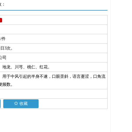
数：
录
盒/件
日3次。
公司
、地龙、川芎、桃仁、红花。
。用于中风引起的半身不遂，口眼歪斜，语言蹇涩，口角流
便频数。
收藏