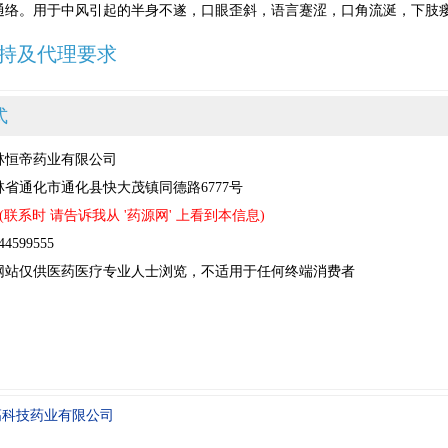
通络。用于中风引起的半身不遂，口眼歪斜，语言蹇涩，口角流涎，下肢
持及代理要求
式
林恒帝药业有限公司
省通化市通化县快大茂镇同德路6777号
(联系时 请告诉我从 '药源网' 上看到本信息)
599555
网站仅供医药医疗专业人士浏览，不适用于任何终端消费者