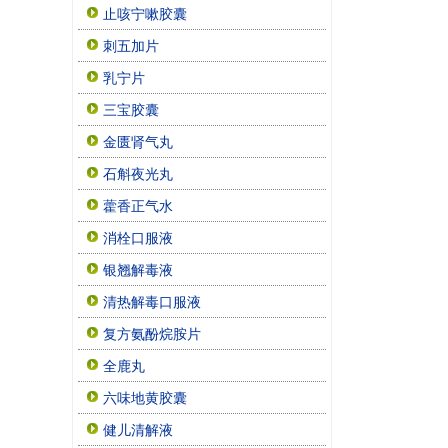
止咳宁嗽胶囊
刺五加片
乳宁片
三宝胶囊
金匮肾气丸
石斛夜光丸
藿香正气水
消栓口服液
银翘解毒液
清热解毒口服液
复方氨酚烷胺片
全鹿丸
六味地黄胶囊
健儿清解液