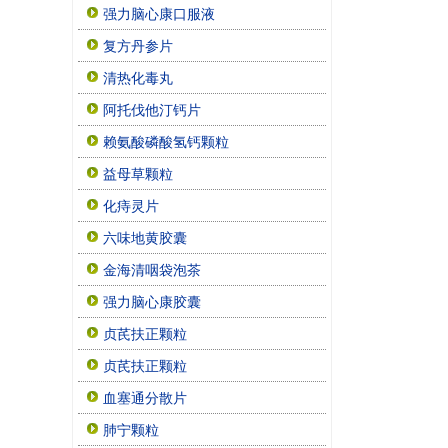
强力脑心康口服液
复方丹参片
清热化毒丸
阿托伐他汀钙片
赖氨酸磷酸氢钙颗粒
益母草颗粒
化痔灵片
六味地黄胶囊
金海清咽袋泡茶
强力脑心康胶囊
贞芪扶正颗粒
贞芪扶正颗粒
血塞通分散片
肺宁颗粒