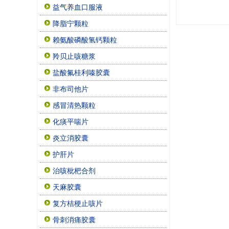
益气养血口服液
降脂宁颗粒
赖氨酸磷酸氢钙颗粒
羚贝止咳糖浆
盐酸氟桂利嗪胶囊
非布司他片
感冒清热颗粒
化痰平喘片
炎立消胶囊
护肝片
治咳枇杷合剂
天麻胶囊
复方桔梗止咳片
骨刺消痛胶囊