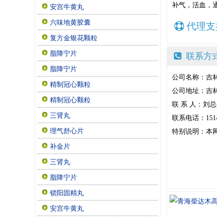
补气，活血，
安宫牛黄丸
六味地黄胶囊
代理支
复方金银花颗粒
脂降宁片
联系方
脂降宁片
公司名称：吉
精制冠心颗粒
公司地址：吉林
精制冠心颗粒
联 系 人：刘总
三肾丸
联系电话：15144
理气舒心片
特别说明：本
补金片
三肾丸
脂降宁片
锁阳固精丸
安宫牛黄丸