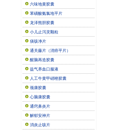
六味地黄胶囊
苯磺酸氨氯地平片
龙泽熊胆胶囊
小儿止泻灵颗粒
痰咳净片
通关藤片（消癌平片）
醒脑再造胶囊
益气养血口服液
人工牛黄甲硝唑胶囊
颈康胶囊
心脑康胶囊
通窍鼻炎片
解郁安神片
消炎止咳片