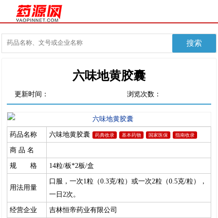
六味地黄胶囊
更新时间：
浏览次数：
药品名称
六味地黄胶囊
药典收录
基本药物
国家医保
指南收录
商 品 名
规 格
14粒/板*2板/盒
口服，一次1粒（0.3克/粒）或一次2粒（0.5克/粒），
用法用量
一日2次。
经营企业
吉林恒帝药业有限公司