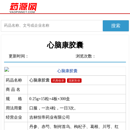
心脑康胶囊
更新时间：
浏览次数：
药品名称
心脑康胶囊
药典收录
国家医保
商 品 名
规 格
0.25g×15粒×4板×300盒
用法用量
口服，一次4粒，一日3次。
经营企业
吉林恒帝药业有限公司
丹参、赤芍、制何首乌、枸杞子、葛根、川芎、红