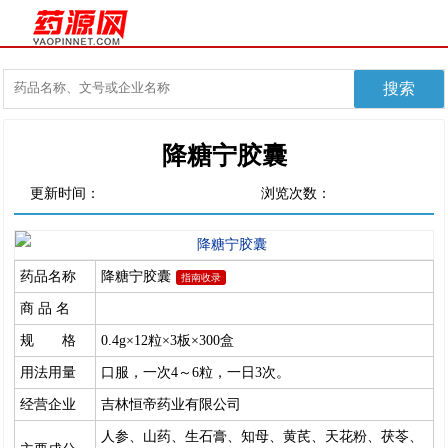
降糖宁胶囊
更新时间：
浏览次数：
药品名称
降糖宁胶囊
指南收录
商 品 名
规 格
0.4g×12粒×3板×300盒
用法用量
口服，一次4～6粒，一日3次。
经营企业
吉林恒帝药业有限公司
人参、山药、生石膏、知母、黄芪、天花粉、茯苓、