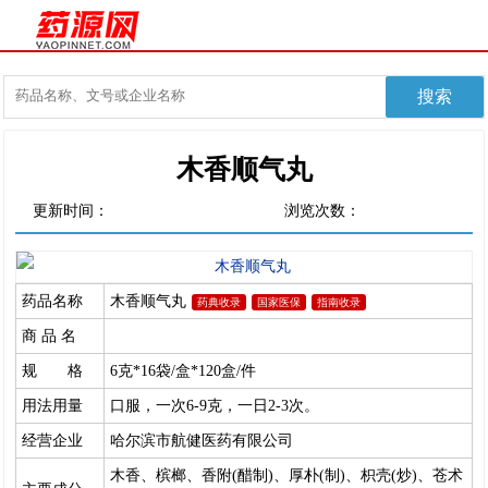
木香顺气丸
更新时间：
浏览次数：
药品名称
木香顺气丸
药典收录
国家医保
指南收录
商 品 名
规 格
6克*16袋/盒*120盒/件
用法用量
口服，一次6-9克，一日2-3次。
经营企业
哈尔滨市航健医药有限公司
木香、槟榔、香附(醋制)、厚朴(制)、枳壳(炒)、苍术