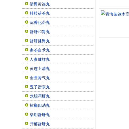
清胃黄连丸
桂枝茯苓丸
沉香化滞丸
舒肝和胃丸
舒肝健胃丸
参苓白术丸
人参健脾丸
黄连上清丸
金匮肾气丸
五子衍宗丸
龙胆泻肝丸
槟榔四消丸
柴胡舒肝丸
开郁舒肝丸