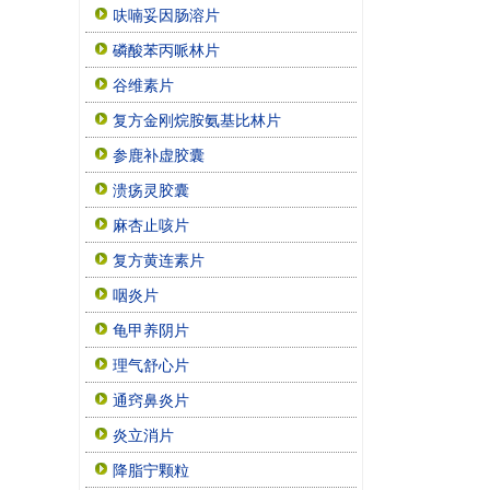
呋喃妥因肠溶片
磷酸苯丙哌林片
谷维素片
复方金刚烷胺氨基比林片
参鹿补虚胶囊
溃疡灵胶囊
麻杏止咳片
复方黄连素片
咽炎片
龟甲养阴片
理气舒心片
通窍鼻炎片
炎立消片
降脂宁颗粒