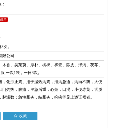
数：
南收录
件
日3次。
有限公司
、木香、吴茱萸、厚朴、槟榔、枳壳、陈皮、泽泻、茯苓、
口服,一次1袋，一日3次。
痛，化浊止痢。用于湿热泻痢，泄泻急迫，泻而不爽，大便
肛门灼热，腹痛，里急后重，心烦，口渴，小便赤黄，舌质
，脉濡数；急性肠炎，结肠炎，痢疾等见上述证候者。
收藏