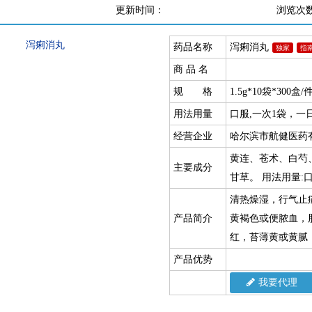
更新时间：
浏览次
药品名称
泻痢消丸
独家
指
商 品 名
规 格
1.5g*10袋*300盒/
用法用量
口服,一次1袋，一
经营企业
哈尔滨市航健医药
黄连、苍术、白芍
主要成分
甘草。 用法用量:
清热燥湿，行气止
产品简介
黄褐色或便脓血，
红，苔薄黄或黄腻
产品优势
我要代理