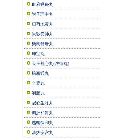
血府逐瘀丸
附子理中丸
归芍地黄丸
朱砂安神丸
柴胡舒肝丸
坤宝丸
天王补心丸(浓缩丸)
脑塞通丸
全鹿丸
润肠丸
冠心生脉丸
调肝和胃丸
越鞠保和丸
清热安宫丸