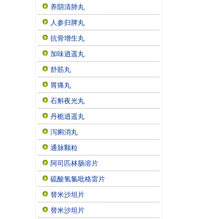
养阴清肺丸
人参归脾丸
抗骨增生丸
加味逍遥丸
舒筋丸
胃痛丸
石斛夜光丸
丹栀逍遥丸
泻痢消丸
通脉颗粒
阿司匹林肠溶片
硫酸氢氯吡格雷片
替米沙坦片
替米沙坦片