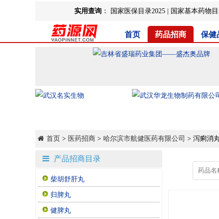
实用查询
：
国家医保目录2025
|
国家基本药物目录
首页
药品招商
保健
首页
>
医药招商
>
哈尔滨市航健医药有限公司
> 泻痢消
产品招商目录
柴胡舒肝丸
归脾丸
健脾丸