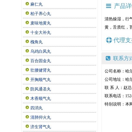
麻仁丸
产品详
柏子养心丸
清热燥湿，行
麦味地黄丸
黄，舌质红，
十全大补丸
代理支
槐角丸
乌鸡白凤丸
联系方
百合固金丸
壮腰健肾丸
公司名称：哈
公司地址：哈尔
开胸顺气丸
联 系 人：赵总
防风通圣丸
联系电话：15244
木香顺气丸
特别说明：本
四消丸
清肺抑火丸
济生肾气丸