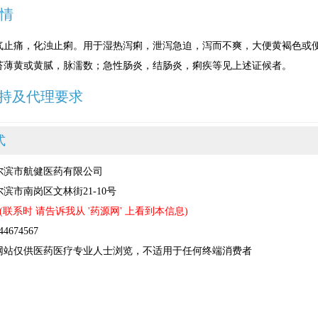
情
气止痛，化浊止痢。用于湿热泻痢，泄泻急迫，泻而不爽，大便黄褐色或
苔薄黄或黄腻，脉濡数；急性肠炎，结肠炎，痢疾等见上述证候者。
持及代理要求
式
尔滨市航健医药有限公司
滨市南岗区文林街21-10号
(联系时 请告诉我从 '药源网' 上看到本信息)
674567
网站仅供医药医疗专业人士浏览，不适用于任何终端消费者