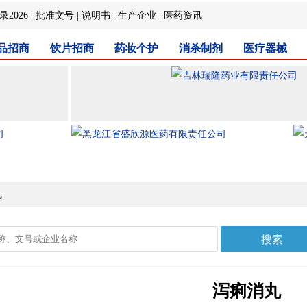
2026
|
批准文号
|
说明书
|
生产企业
|
医药资讯
品招商
饮片招商
药妆个护
消杀制剂
医疗器械
丸
泻痢消丸