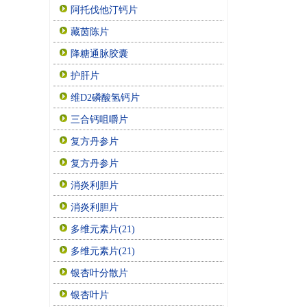
阿托伐他汀钙片
藏茵陈片
降糖通脉胶囊
护肝片
维D2磷酸氢钙片
三合钙咀嚼片
复方丹参片
复方丹参片
消炎利胆片
消炎利胆片
多维元素片(21)
多维元素片(21)
银杏叶分散片
银杏叶片