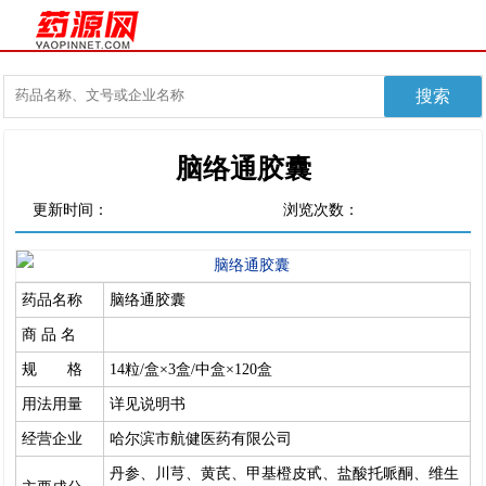
脑络通胶囊
更新时间：
浏览次数：
药品名称
脑络通胶囊
商 品 名
规 格
14粒/盒×3盒/中盒×120盒
用法用量
详见说明书
经营企业
哈尔滨市航健医药有限公司
丹参、川芎、黄芪、甲基橙皮甙、盐酸托哌酮、维生