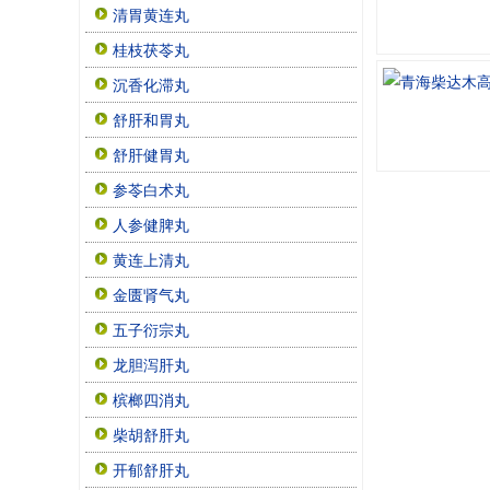
清胃黄连丸
桂枝茯苓丸
沉香化滞丸
舒肝和胃丸
舒肝健胃丸
参苓白术丸
人参健脾丸
黄连上清丸
金匮肾气丸
五子衍宗丸
龙胆泻肝丸
槟榔四消丸
柴胡舒肝丸
开郁舒肝丸