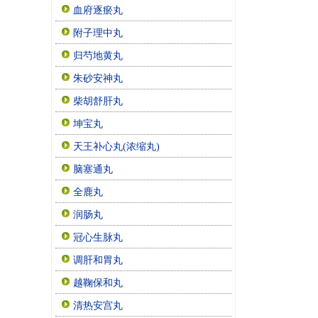
血府逐瘀丸
附子理中丸
归芍地黄丸
朱砂安神丸
柴胡舒肝丸
坤宝丸
天王补心丸(浓缩丸)
脑塞通丸
全鹿丸
润肠丸
冠心生脉丸
调肝和胃丸
越鞠保和丸
清热安宫丸