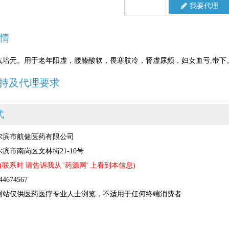
我要代理
情
气培元。用于老年阳虚，腰膝酸软，畏寒肢冷，肾虚尿频，妇女血亏,带下
持及代理要求
式
尔滨市航健医药有限公司
滨市南岗区文林街21-10号
(联系时 请告诉我从 '药源网' 上看到本信息)
674567
网站仅供医药医疗专业人士浏览，不适用于任何终端消费者