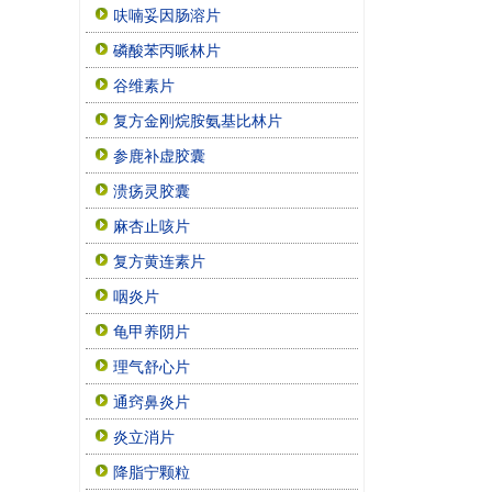
呋喃妥因肠溶片
磷酸苯丙哌林片
谷维素片
复方金刚烷胺氨基比林片
参鹿补虚胶囊
溃疡灵胶囊
麻杏止咳片
复方黄连素片
咽炎片
龟甲养阴片
理气舒心片
通窍鼻炎片
炎立消片
降脂宁颗粒