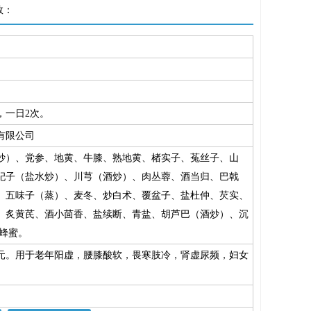
数：
，一日2次。
有限公司
炒）、党参、地黄、牛膝、熟地黄、楮实子、菟丝子、山
杞子（盐水炒）、川芎（酒炒）、肉丛蓉、酒当归、巴戟
、五味子（蒸）、麦冬、炒白术、覆盆子、盐杜仲、芡实、
、炙黄芪、酒小茴香、盐续断、青盐、胡芦巴（酒炒）、沉
：蜂蜜。
元。用于老年阳虚，腰膝酸软，畏寒肢冷，肾虚尿频，妇女