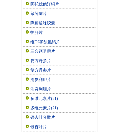
阿托伐他汀钙片
藏茵陈片
降糖通脉胶囊
护肝片
维D2磷酸氢钙片
三合钙咀嚼片
复方丹参片
复方丹参片
消炎利胆片
消炎利胆片
多维元素片(21)
多维元素片(21)
银杏叶分散片
银杏叶片