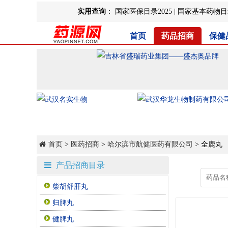
实用查询
：
国家医保目录2025
|
国家基本药物目录
首页
药品招商
保健
首页
>
医药招商
>
哈尔滨市航健医药有限公司
> 全鹿丸
产品招商目录
柴胡舒肝丸
归脾丸
健脾丸