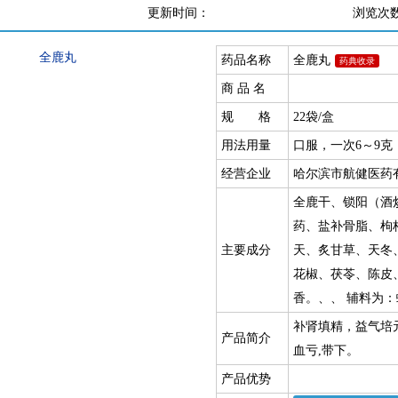
更新时间：
浏览次
药品名称
全鹿丸
药典收录
商 品 名
规 格
22袋/盒
用法用量
口服，一次6～9克
经营企业
哈尔滨市航健医药
全鹿干、锁阳（酒
药、盐补骨脂、枸
主要成分
天、炙甘草、天冬
花椒、茯苓、陈皮
香。、、 辅料为
补肾填精，益气培
产品简介
血亏,带下。
产品优势