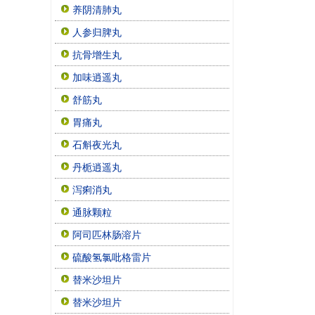
养阴清肺丸
人参归脾丸
抗骨增生丸
加味逍遥丸
舒筋丸
胃痛丸
石斛夜光丸
丹栀逍遥丸
泻痢消丸
通脉颗粒
阿司匹林肠溶片
硫酸氢氯吡格雷片
替米沙坦片
替米沙坦片