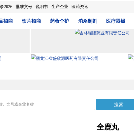
2026
|
批准文号
|
说明书
|
生产企业
|
医药资讯
品招商
饮片招商
药妆个护
消杀制剂
医疗器械
全鹿丸