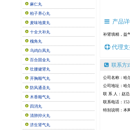
麻仁丸
柏子养心丸
产品详
麦味地黄丸
十全大补丸
补肾填精，益
槐角丸
代理支
乌鸡白凤丸
百合固金丸
联系方
壮腰健肾丸
公司名称：哈
开胸顺气丸
公司地址：哈尔
防风通圣丸
联 系 人：赵总
木香顺气丸
联系电话：15244
四消丸
特别说明：本
清肺抑火丸
济生肾气丸