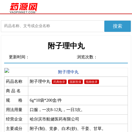
附子理中丸
更新时间：
浏览次数：
药品名称
附子理中丸
药典收录
国家医保
指南收录
商 品 名
规 格
6g*10袋*200盒/件
用法用量
口服，一次8-12丸，一日3次。
经营企业
哈尔滨市航健医药有限公司
主要成分
附子(制)、党参、白术(炒)、干姜、甘草。