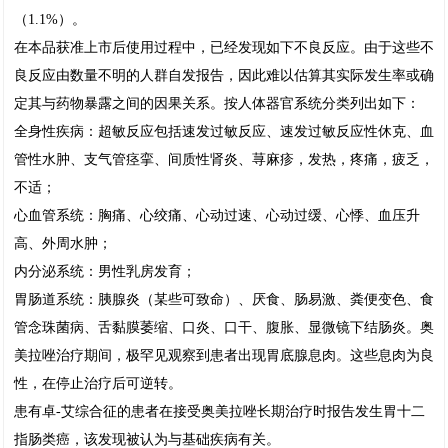
（1.1%）。
在本品获准上市后使用过程中，已经发现如下不良反应。由于这些不
良反应由数量不明的人群自发报告，因此难以估算其实际发生率或确
定其与药物暴露之间的因果关系。按人体器官系统分类列出如下：
全身性疾病：超敏反应包括速发过敏反应、速发过敏反应性休克、血
管性水肿、支气管痉挛、间质性肾炎、荨麻疹，发热，疼痛，疲乏，
不适；
心血管系统：胸痛、心绞痛、心动过速、心动过缓、心悸、血压升
高、外周水肿；
内分泌系统：男性乳房发育；
胃肠道系统：胰腺炎（某些可致命）、厌食、肠易激、粪便变色、食
管念珠菌病、舌黏膜萎缩、口炎、口干、腹胀、显微镜下结肠炎。奥
美拉唑治疗期间，极罕见观察到患者出现胃底腺息肉。这些息肉为良
性，在停止治疗后可逆转。
患有卓-艾综合征的患者在接受奥美拉唑长期治疗时报告发生胃十二
指肠类癌，该发现被认为与基础疾病有关。