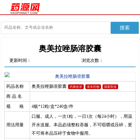
奥美拉唑肠溶胶囊
更新时间：
浏览次数：
药品名称
奥美拉唑肠溶胶囊
药典收录
基本药物
国家医保
商 品 名
规 格
4板*12粒/盒*240盒/件
口服。成人，一次1粒，一日1次（每24小时），用温
用法用量
开水送服。本品必须整粒吞服，不可咀嚼或压碎，更
不可将本品压碎于食物中服用。