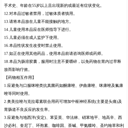
手术史、年龄在55岁以上且出现新的或最近有症状变化。
12.对本品过敏者禁用，过敏体质者慎用。
13.请将本品放在儿童不能接触的地方。
14.儿童使用本品应在医师指导下进行。
15.儿童必须在成人监护下使用。
16.本品性状发生改变时禁止使用。
17.如正在使用其他药品，使用本品前请咨询医师或药师。
18.本品为肠溶胶囊，服用时注意不要嚼碎，以免药物在胃内过早释
放而影响疗效。
【药物相互作用】
1.应避免与口服咪唑类抗真菌药如酮康唑、伊曲康唑、咪康唑及氟康
唑等同时使用。
2.奥美拉唑与克拉霉素联合用药可增加中枢神经系统(主要是头痛)及
胃肠道不良反应的发生率。
3.应避免与地西泮(安定)、苯妥英、华法林、硝苯地平、地高辛、西
沙必利、奎尼丁、环孢素、咖啡因、茶碱、甲氨蝶呤、圣约翰草和利