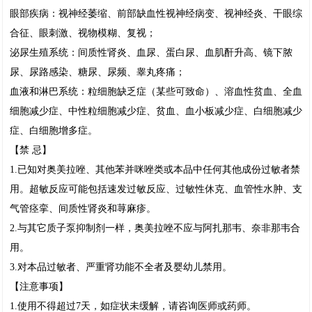
眼部疾病：视神经萎缩、前部缺血性视神经病变、视神经炎、干眼综
合征、眼刺激、视物模糊、复视；
泌尿生殖系统：间质性肾炎、血尿、蛋白尿、血肌酐升高、镜下脓
尿、尿路感染、糖尿、尿频、睾丸疼痛；
血液和淋巴系统：粒细胞缺乏症（某些可致命）、溶血性贫血、全血
细胞减少症、中性粒细胞减少症、贫血、血小板减少症、白细胞减少
症、白细胞增多症。
【禁 忌】
1.已知对奥美拉唑、其他苯并咪唑类或本品中任何其他成份过敏者禁
用。超敏反应可能包括速发过敏反应、过敏性休克、血管性水肿、支
气管痉挛、间质性肾炎和荨麻疹。
2.与其它质子泵抑制剂一样，奥美拉唑不应与阿扎那韦、奈非那韦合
用。
3.对本品过敏者、严重肾功能不全者及婴幼儿禁用。
【注意事项】
1.使用不得超过7天，如症状未缓解，请咨询医师或药师。