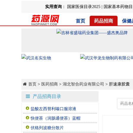
实用查询
：
国家医保目录2025
|
国家基本药物目录
首页
药品招商
保健
首页
>
医药招商
>
湖北智合药业有限公司
> 肝速康胶囊
产品招商目录
盐酸左西替利嗪口服溶液
快便茶（润肠通便茶）蓝帽
伏格列波糖分散片