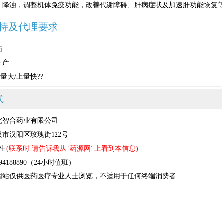
，降浊，调整机体免疫功能，改善代谢障碍、肝病症状及加速肝功能恢复
持及代理要求
药
生产
量大/上量快??
式
北智合药业有限公司
市汉阳区玫瑰街122号
先生
(联系时 请告诉我从 '药源网' 上看到本信息)
4188890（24小时值班）
网站仅供医药医疗专业人士浏览，不适用于任何终端消费者