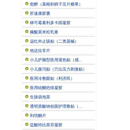
愈醉（葛根枳椇子压片糖果）
肝速康胶囊
林可霉素利多卡因凝胶
糠酸莫米松乳膏
远红外止咳贴（二类器械）
他达拉非片
小儿护脑型医用退热贴（感...
小儿腹泻贴（穴位压力刺激贴）
医用冷敷眼贴（利济民）
医用硅酮疤痕凝胶
生脉袋泡茶
透明质酸钠创面护理敷贴（...
利培酮片
盐酸特比萘芬凝胶