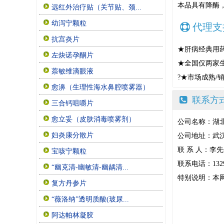
本品具有降酶
远红外治疗贴（关节贴、颈...
幼泻宁颗粒
代理支
抗宫炎片
★肝病经典用
左炔诺孕酮片
★全国仅两家
萘敏维滴眼液
?★市场成熟/销
愈濞（生理性海水鼻腔喷雾器）
联系方
三合钙咀嚼片
愈立妥（皮肤消毒喷雾剂）
公司名称：湖
妇炎康分散片
公司地址：武汉
联 系 人：李
宝咳宁颗粒
联系电话：1329
“幽克清-幽敏清-幽龋清...
特别说明：本
复方丹参片
“薇洛纳”透明质酸(玻尿...
阿达帕林凝胶