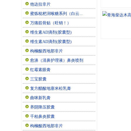
他达拉非片
蜜炼枇杷润喉糖系列（白云...
万痛筋骨贴（旺销！）
维生素AD滴剂(胶囊型)
维生素AD滴剂(胶囊型)
枸橼酸西地那非片
愈濞（清鼻护理液）鼻炎喷剂
红霉素眼膏
三宝胶囊
复方醋酸地塞米松乳膏
曲咪新乳膏
养阴降压胶囊
千柏鼻炎胶囊
枸橼酸西地那非片