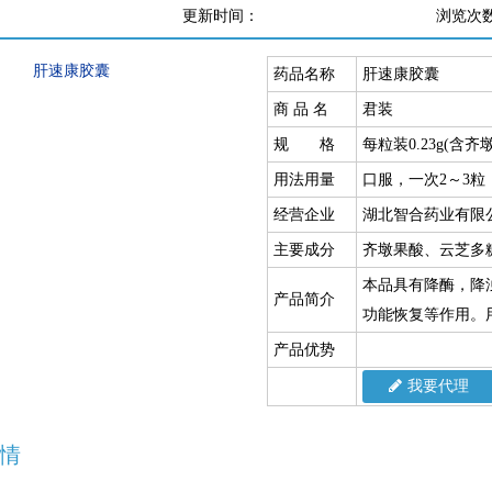
更新时间：
浏览次
药品名称
肝速康胶囊
商 品 名
君装
规 格
每粒装0.23g(含齐墩
用法用量
口服，一次2～3粒
经营企业
湖北智合药业有限
主要成分
齐墩果酸、云芝多
本品具有降酶，降
产品简介
功能恢复等作用。
产品优势
我要代理
情