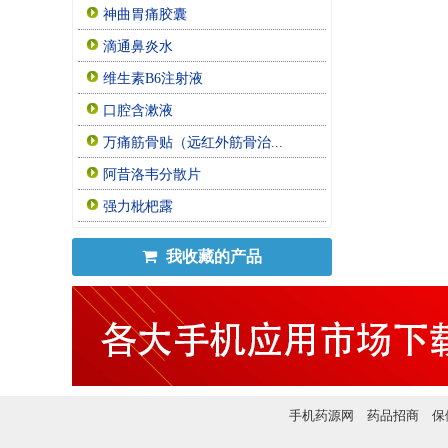
神曲胃痛胶囊
滴通鼻炎水
维生素B6注射液
口腔含漱液
万痛筋骨贴（远红外筋骨治...
阿昔洛韦分散片
强力枇杷露
我收藏的产品
手机药源网
药品招商
保