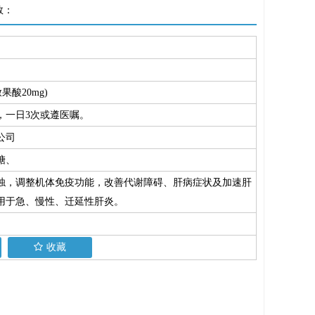
数：
果酸20mg)
，一日3次或遵医嘱。
公司
糖、
浊，调整机体免疫功能，改善代谢障碍、肝病症状及加速肝
用于急、慢性、迁延性肝炎。
收藏