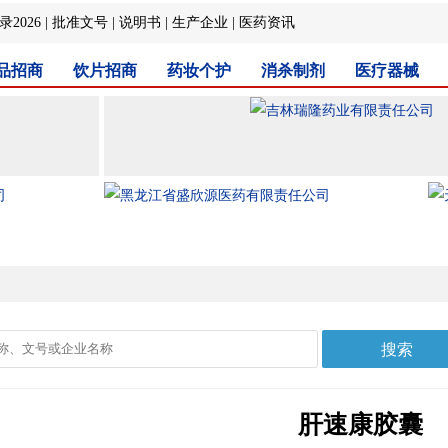
2026
|
批准文号
|
说明书
|
生产企业
|
医药资讯
品招商
饮片招商
药妆个护
消杀制剂
医疗器械
肝速康胶囊