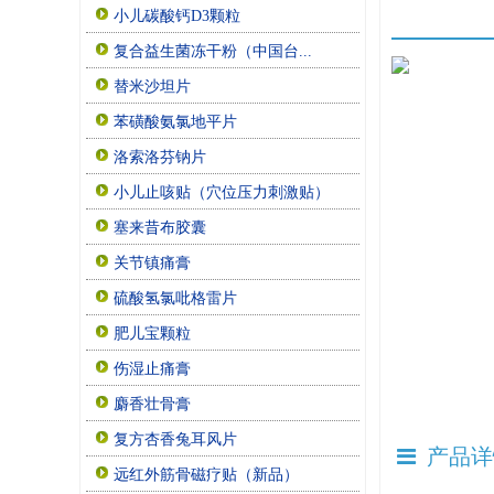
小儿碳酸钙D3颗粒
复合益生菌冻干粉（中国台...
替米沙坦片
苯磺酸氨氯地平片
洛索洛芬钠片
小儿止咳贴（穴位压力刺激贴）
塞来昔布胶囊
关节镇痛膏
硫酸氢氯吡格雷片
肥儿宝颗粒
伤湿止痛膏
麝香壮骨膏
复方杏香兔耳风片
产品详
远红外筋骨磁疗贴（新品）