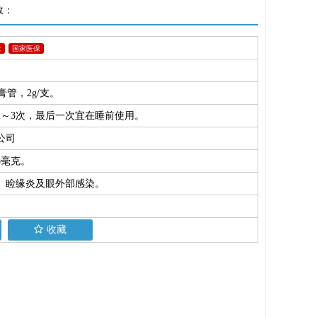
数：
录
国家医保
膏管，2g/支。
2～3次，最后一次宜在睡前使用。
公司
5毫克。
、睑缘炎及眼外部感染。
收藏