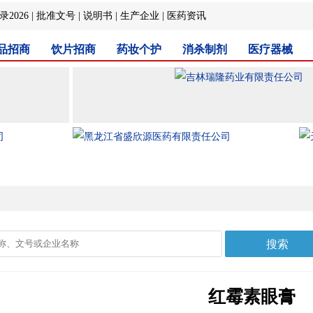
2026
|
批准文号
|
说明书
|
生产企业
|
医药资讯
品招商
饮片招商
药妆个护
消杀制剂
医疗器械
红霉素眼膏