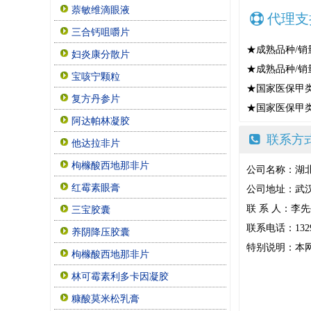
萘敏维滴眼液
代理支
三合钙咀嚼片
★成熟品种/销
妇炎康分散片
★成熟品种/销
宝咳宁颗粒
★国家医保甲类
复方丹参片
★国家医保甲类
阿达帕林凝胶
联系方
他达拉非片
枸橼酸西地那非片
公司名称：湖
红霉素眼膏
公司地址：武汉
联 系 人：李
三宝胶囊
联系电话：1329
养阴降压胶囊
特别说明：本
枸橼酸西地那非片
林可霉素利多卡因凝胶
糠酸莫米松乳膏