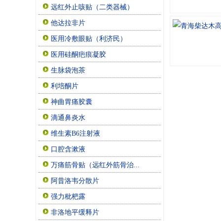
远红外止咳贴（二类器械）
他达拉非片
医用冷敷眼贴（利济民）
医用硅酮疤痕凝胶
生脉袋泡茶
利培酮片
神曲胃痛胶囊
滴通鼻炎水
维生素B6注射液
口腔含漱液
万痛筋骨贴（远红外筋骨治...
阿昔洛韦分散片
强力枇杷露
非洛地平缓释片