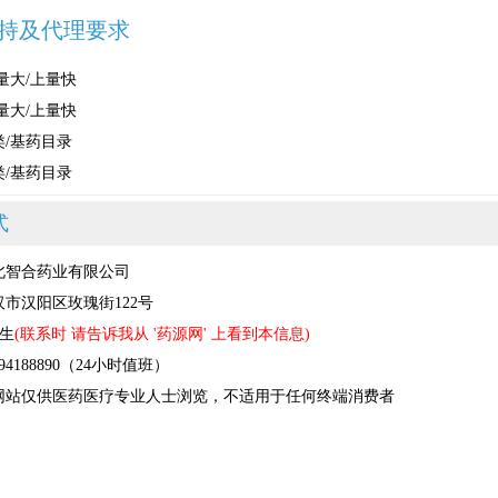
持及代理要求
量大/上量快
量大/上量快
/基药目录
/基药目录
式
北智合药业有限公司
市汉阳区玫瑰街122号
先生
(联系时 请告诉我从 '药源网' 上看到本信息)
4188890（24小时值班）
网站仅供医药医疗专业人士浏览，不适用于任何终端消费者