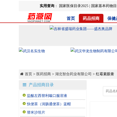
实用查询
：
国家医保目录2025
|
国家基本药物目录
首页
药品招商
保健
首页
>
医药招商
>
湖北智合药业有限公司
> 红霉素眼膏
产品招商目录
盐酸左西替利嗪口服溶液
快便茶（润肠通便茶）蓝帽
替米沙坦片