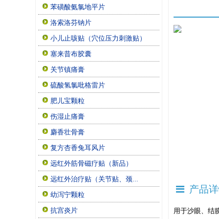
苯磺酸氨氯地平片
洛索洛芬钠片
小儿止咳贴（穴位压力刺激贴）
塞来昔布胶囊
关节镇痛膏
硫酸氢氯吡格雷片
肥儿宝颗粒
伤湿止痛膏
麝香壮骨膏
复方杏香兔耳风片
远红外筋骨磁疗贴（新品）
远红外治疗贴（关节贴、颈...
产品详
幼泻宁颗粒
抗宫炎片
用于沙眼、结