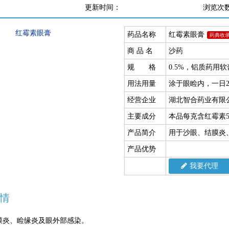
更新时间：
浏览次
药品名称
红霉素眼膏
药典收
商 品 名
沙药
规 格
0.5%，铝质药用软
用法用量
涂于眼睑内，一日
经营企业
湖北智合药业有限
主要成分
本品每克含红霉素
产品简介
用于沙眼、结膜炎
产品优势
我要代理
情
膜炎、睑缘炎及眼外部感染。