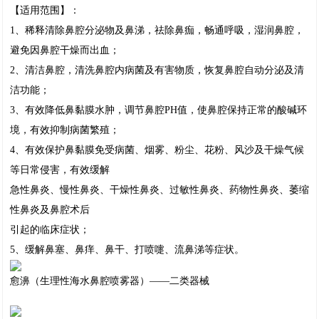
【适用范围】：
1、稀释清除鼻腔分泌物及鼻涕，祛除鼻痂，畅通呼吸，湿润鼻腔，
避免因鼻腔干燥而出血；
2、清洁鼻腔，清洗鼻腔内病菌及有害物质，恢复鼻腔自动分泌及清
洁功能；
3、有效降低鼻黏膜水肿，调节鼻腔PH值，使鼻腔保持正常的酸碱环
境，有效抑制病菌繁殖；
4、有效保护鼻黏膜免受病菌、烟雾、粉尘、花粉、风沙及干燥气候
等日常侵害，有效缓解
急性鼻炎、慢性鼻炎、干燥性鼻炎、过敏性鼻炎、药物性鼻炎、萎缩
性鼻炎及鼻腔术后
引起的临床症状；
5、缓解鼻塞、鼻痒、鼻干、打喷嚏、流鼻涕等症状。
愈濞（生理性海水鼻腔喷雾器）——二类器械