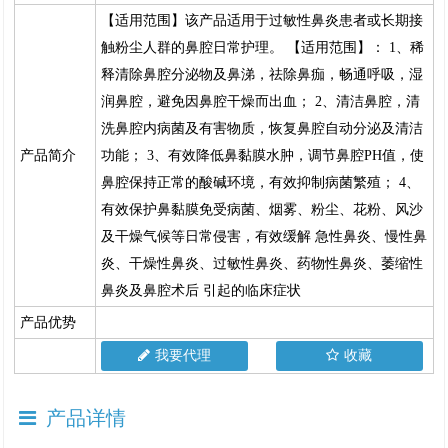
【适用范围】该产品适用于过敏性鼻炎患者或长期接
触粉尘人群的鼻腔日常护理。 【适用范围】： 1、稀
释清除鼻腔分泌物及鼻涕，祛除鼻痂，畅通呼吸，湿
润鼻腔，避免因鼻腔干燥而出血； 2、清洁鼻腔，清
洗鼻腔内病菌及有害物质，恢复鼻腔自动分泌及清洁
产品简介
功能； 3、有效降低鼻黏膜水肿，调节鼻腔PH值，使
鼻腔保持正常的酸碱环境，有效抑制病菌繁殖； 4、
有效保护鼻黏膜免受病菌、烟雾、粉尘、花粉、风沙
及干燥气候等日常侵害，有效缓解 急性鼻炎、慢性鼻
炎、干燥性鼻炎、过敏性鼻炎、药物性鼻炎、萎缩性
鼻炎及鼻腔术后 引起的临床症状
产品优势
我要代理
收藏
产品详情