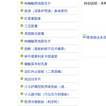
特别说明：本
枸橼酸西地那非片
愈濞（清鼻护理液）鼻炎喷剂
红霉素眼膏
三宝胶囊
养阴降压胶囊
枸橼酸西地那非片
愈醉（葛根枳椇子压片糖果）
林可霉素利多卡因凝胶
糠酸莫米松乳膏
远红外止咳贴（二类器械）
他达拉非片
小儿护脑型医用退热贴（感...
小儿腹泻贴（穴位压力刺激贴）
医用冷敷眼贴（利济民）