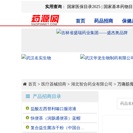
实用查询
：
国家医保目录2025
|
国家基本药物目录
首页
药品招商
保健
首页
>
医疗器械招商
>
湖北智合药业有限公司
> 万痛筋
产品招商目录
盐酸左西替利嗪口服溶液
快便茶（润肠通便茶）蓝帽
复合益生菌冻干粉（中国台...