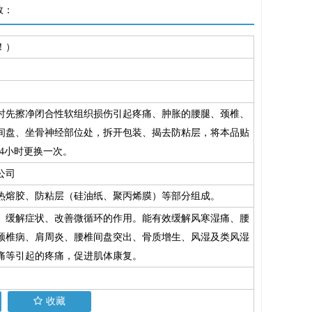
数：
！）
时先擦净闭合性软组织损伤引起疼痛、肿胀的腰腿、颈椎、
间盘、坐骨神经部位处，拆开包装、揭去防粘层，将本品贴
24小时更换一次。
公司
热熔胶、防粘层（硅油纸、聚丙烯膜）等部分组成。
、缓解症状、改善微循环的作用。能有效缓解风寒湿痛、腰
颈椎病、肩周炎、腰椎间盘突出、骨质增生、风湿及类风湿
痛等引起的疼痛，促进肌体康复。
收藏