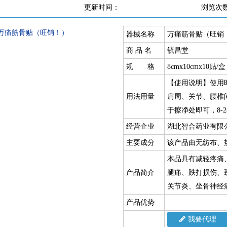
更新时间：
浏览次
器械名称
万痛筋骨贴（旺销
商 品 名
毓昌堂
规 格
8cmx10cmx10贴/盒
【使用说明】使用
用法用量
肩周、关节、腰椎
于擦净处即可，8-
经营企业
湖北智合药业有限
主要成分
该产品由无纺布、
本品具有减轻疼痛
产品简介
腿痛、跌打损伤、
关节炎、坐骨神经
产品优势
我要代理