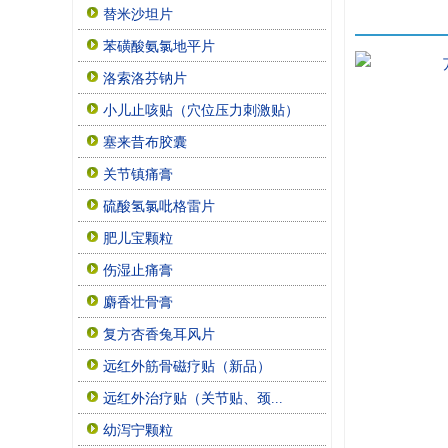
替米沙坦片
苯磺酸氨氯地平片
洛索洛芬钠片
小儿止咳贴（穴位压力刺激贴）
塞来昔布胶囊
关节镇痛膏
硫酸氢氯吡格雷片
肥儿宝颗粒
伤湿止痛膏
麝香壮骨膏
复方杏香兔耳风片
远红外筋骨磁疗贴（新品）
远红外治疗贴（关节贴、颈...
幼泻宁颗粒