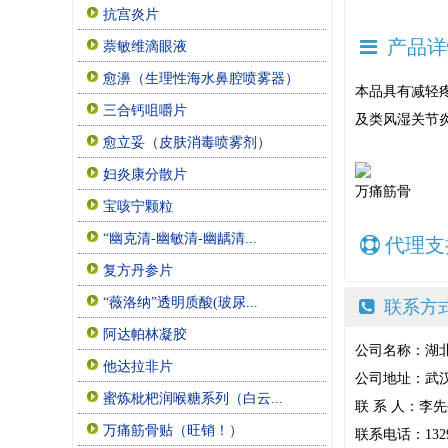
抗宫炎片
产品详
萘敏维滴眼液
愈濞（生理性海水鼻腔喷雾器）
本品具有减轻
三合钙咀嚼片
及类风湿关节
愈立妥（皮肤消毒喷雾剂）
妇炎康分散片
万痛筋骨
宝咳宁颗粒
“幽克清-幽敏清-幽龋清...
代理支
复方丹参片
“薇洛纳”透明质酸(玻尿...
联系方
阿达帕林凝胶
公司名称：湖
他达拉非片
公司地址：武汉
蜜炼枇杷润喉糖系列（白云...
联 系 人：李
万痛筋骨贴（旺销！）
联系电话：1329