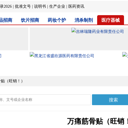
2026
|
批准文号
|
说明书
|
生产企业
|
医药资讯
品招商
饮片招商
药妆个护
消杀制剂
医疗器械
骨贴（旺销！）
万痛筋骨贴（旺销