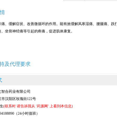
情
疼痛、缓解症状、改善微循环的作用。能有效缓解风寒湿痛、腰腿痛、跌
炎、坐骨神经痛等引起的疼痛，促进肌体康复。
持及代理要求
式
北智合药业有限公司
市汉阳区玫瑰街122号
先生
(联系时 请告诉我从 '药源网' 上看到本信息)
4188890（24小时值班）