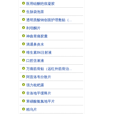
医用硅酮疤痕凝胶
生脉袋泡茶
透明质酸钠创面护理敷贴（...
利培酮片
神曲胃痛胶囊
滴通鼻炎水
维生素B6注射液
口腔含漱液
万痛筋骨贴（远红外筋骨治...
阿昔洛韦分散片
强力枇杷露
非洛地平缓释片
苯磺酸氨氯地平片
精乌片