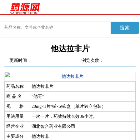
他达拉非片
更新时间：
浏览次数：
药品名称
他达拉非片
商 品 名
“他哥”
规 格
20mg×1片/板×5板/盒（单片独立包装）
用法用量
一次一片，药效持续长效36小时。
经营企业
湖北智合药业有限公司
主要成分
他达拉非