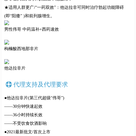
★适用人群更广/“一药双效”：他达拉非可同时治疗勃起功能障碍
(即“阳痿” )和前列腺增生。
男性伟哥 中药温补+西药速效
枸橼酸西地那非片
他达拉非片
代理支持及代理要求
●他达拉非片(第三代超级“伟哥”)
——30分钟快速起效
——36小时持续长效
——不受饮食饮酒影响
●2021最新批文/首次上市