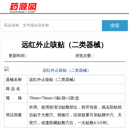
远红外止咳贴（二类器械）
更新时间：
浏览次数：
器械名称
远红外止咳贴（二类器械）
商 品 名
规 格
70mm×70mm×3贴/袋×2袋/盒
外用。使用前清洁贴敷部位，拆开包装，揭去防粘纸
用法用量
后贴于大椎穴、肺腧穴，症状较重可加贴膻中穴、天
突穴，或遵医嘱贴敷穴位，一次贴敷4-5小时。