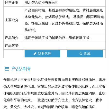
经营企业
湖北智合药业有限公司
产品由背衬层、基质层和保护层组成。背衬层由涤纶
水刺无纺布、热熔压敏胶组成。 基质层由聚丙烯珠光
主要成分
膜、热熔压敏胶、远红外陶瓷粉组成。保护层为硅油
防粘纸。
产品简介
适用于咳嗽症状的辅助治疗，缓解咳嗽症状。
产品优势
我要代理
收藏
产品详情
作用机理：主要是利用远红外波来改善局部血液循环和微循环，来增
强人体局部新陈代谢。它发出的远红外波能够使组织活跃，而且能够
使组织细胞活跃和局部皮肤温度升高，因此具有促进炎症消散，止咳
化痰和平喘的功效。一般是把它贴于穴位上，比方说肺俞穴、膻中
穴、天突穴、大椎穴，来起到辅助治疗咳嗽、喘息气短的病症。