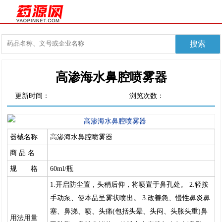
高渗海水鼻腔喷雾器
更新时间：
浏览次数：
器械名称
高渗海水鼻腔喷雾器
商 品 名
规 格
60ml/瓶
1.开启防尘置，头稍后仰，将喷置于鼻孔处。 2.轻按
手动泵、使本品呈雾状喷出。 3.改善急、慢性鼻炎鼻
塞、鼻涕、喷、头痛(包括头晕、头闷、头胀头重)鼻
用法用量