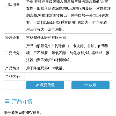
垫高,将推注器缓缓插入阴道后穹窿深部宫颈处(正常
用法用量
女性一般插入阴道深度约8cm左右),将凝胶一次性推注
到宫颈,将推注器旋转拔出，保持自然平卧位1分钟左
右。一次1支,隔日-次(睡前使用),10次为一个疗程,连
用三疗程为一治疗周期。
经营企业
吉林省仟禾医药有限公司
产品由酸酐化牛β-乳球蛋白、卡波姆、甘油、β-葡聚
主要成分
糖、三乙醇胺、苯氧乙醇、纯化水和推注器组成。推
注器由聚乙烯(PE)材料制成。
产品简介
用于降低局部HPV载量。
产品优势
我要代理
收藏
产品详情
用于降低局部HPV载量。