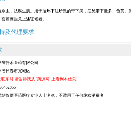
湿杀虫，祛腐生肌。用于湿热下注所致的带下病，症见带下量多、色黄、
、宫颈糜烂见上述证候者。
持及代理要求
式
林省仟禾医药有限公司
林省长春市宽城区
(联系时 请告诉我从 '药源网' 上看到本信息)
462866
网站仅供医药医疗专业人士浏览，不适用于任何终端消费者