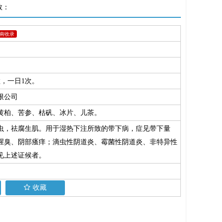
数：
南收录
，一日1次。
限公司
黄柏、苦参、枯矾、冰片、儿茶。
虫，祛腐生肌。用于湿热下注所致的带下病，症见带下量
腥臭、阴部瘙痒；滴虫性阴道炎、霉菌性阴道炎、非特异性
见上述证候者。
收藏