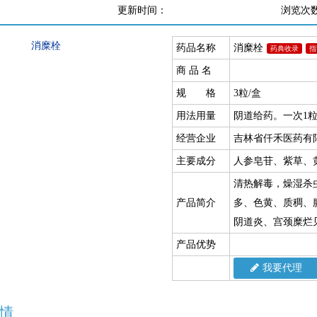
更新时间：
浏览次
药品名称
消糜栓
药典收录
指
商 品 名
规 格
3粒/盒
用法用量
阴道给药。一次1粒
经营企业
吉林省仟禾医药有
主要成分
人参皂苷、紫草、
清热解毒，燥湿杀
产品简介
多、色黄、质稠、
阴道炎、宫颈糜烂
产品优势
我要代理
情