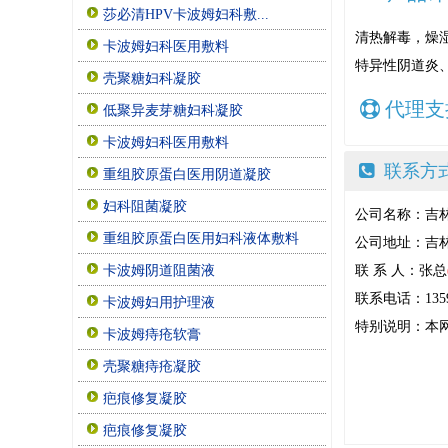
莎必清HPV卡波姆妇科敷...
清热解毒，燥
卡波姆妇科医用敷料
特异性阴道炎
壳聚糖妇科凝胶
代理支
低聚异麦芽糖妇科凝胶
卡波姆妇科医用敷料
联系方
重组胶原蛋白医用阴道凝胶
妇科阻菌凝胶
公司名称：吉
重组胶原蛋白医用妇科液体敷料
公司地址：吉
联 系 人：张总
卡波姆阴道阻菌液
联系电话：13596
卡波姆妇用护理液
特别说明：本
卡波姆痔疮软膏
壳聚糖痔疮凝胶
疤痕修复凝胶
疤痕修复凝胶