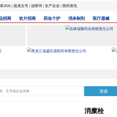
2026
|
批准文号
|
说明书
|
生产企业
|
医药资讯
品招商
饮片招商
药妆个护
消杀制剂
医疗器械
消糜栓