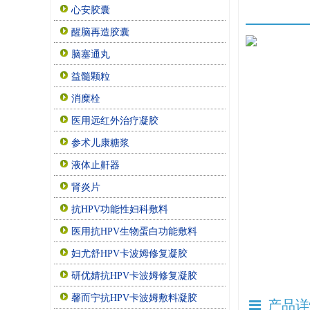
心安胶囊
醒脑再造胶囊
脑塞通丸
益髓颗粒
消糜栓
医用远红外治疗凝胶
参术儿康糖浆
液体止鼾器
肾炎片
抗HPV功能性妇科敷料
医用抗HPV生物蛋白功能敷料
妇尤舒HPV卡波姆修复凝胶
研优婧抗HPV卡波姆修复凝胶
馨而宁抗HPV卡波姆敷料凝胶
产品详