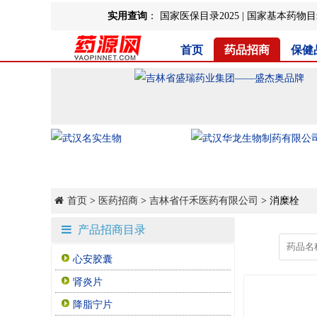
实用查询
：
国家医保目录2025
|
国家基本药物目录
首页
药品招商
保健
首页
>
医药招商
>
吉林省仟禾医药有限公司
> 消糜栓
产品招商目录
心安胶囊
肾炎片
降脂宁片