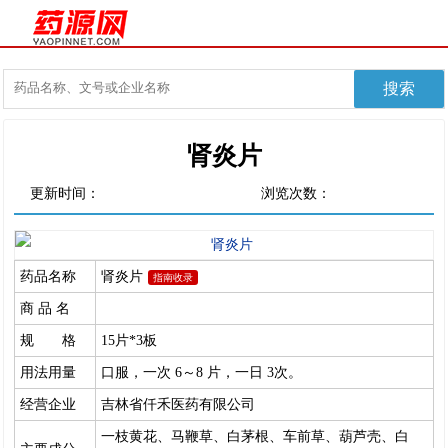
肾炎片
更新时间：
浏览次数：
药品名称
肾炎片
指南收录
商 品 名
规 格
15片*3板
用法用量
口服，一次 6～8 片，一日 3次。
经营企业
吉林省仟禾医药有限公司
一枝黄花、马鞭草、白茅根、车前草、葫芦壳、白