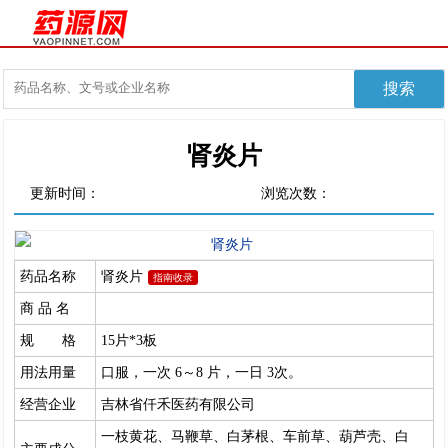
肾炎片
更新时间：
浏览次数：
药品名称
肾炎片
指南收录
商 品 名
规 格
15片*3板
用法用量
口服，一次 6～8 片，一日 3次。
经营企业
吉林省仟禾医药有限公司
一枝黄花、马鞭草、白茅根、车前草、葫芦壳、白