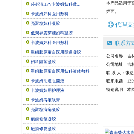
本产品适用于
莎必清HPV卡波姆妇科敷...
烂面。
卡波姆妇科医用敷料
代理支
壳聚糖妇科凝胶
低聚异麦芽糖妇科凝胶
联系方
卡波姆妇科医用敷料
重组胶原蛋白医用阴道凝胶
公司名称：吉
妇科阻菌凝胶
公司地址：吉
重组胶原蛋白医用妇科液体敷料
联 系 人：张总
卡波姆阴道阻菌液
联系电话：13596
特别说明：本
卡波姆妇用护理液
卡波姆痔疮软膏
壳聚糖痔疮凝胶
疤痕修复凝胶
疤痕修复凝胶