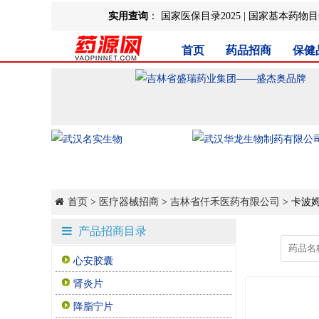
实用查询
：
国家医保目录2025
|
国家基本药物目录
首页
药品招商
保健
首页
>
医疗器械招商
>
吉林省仟禾医药有限公司
> 卡波
产品招商目录
心安胶囊
肾炎片
降脂宁片