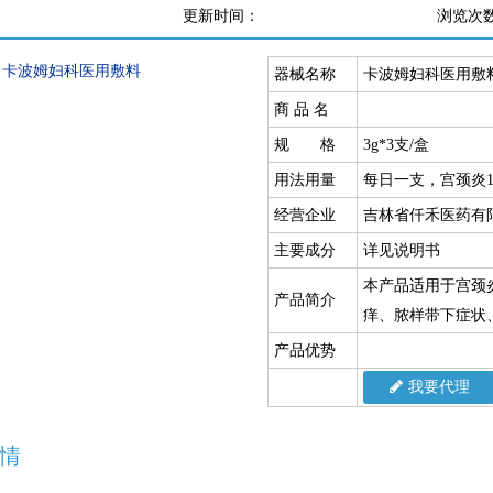
更新时间：
浏览次
器械名称
卡波姆妇科医用敷
商 品 名
规 格
3g*3支/盒
用法用量
每日一支，宫颈炎
经营企业
吉林省仟禾医药有
主要成分
详见说明书
本产品适用于宫颈
产品简介
痒、脓样带下症状
产品优势
我要代理
情