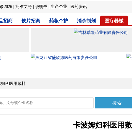
2026
|
批准文号
|
说明书
|
生产企业
|
医药资讯
品招商
饮片招商
药妆个护
消杀制剂
医疗器械
姆妇科医用敷料
卡波姆妇科医用敷