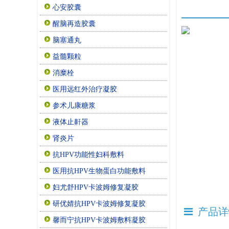
心安胶囊
醒脑再造胶囊
脑塞通丸
益髓颗粒
消糜栓
医用远红外治疗凝胶
参术儿康糖浆
液体止鼾器
肾炎片
抗HPV功能性妇科敷料
医用抗HPV生物蛋白功能敷料
妇尤舒HPV卡波姆修复凝胶
研优婧抗HPV卡波姆修复凝胶
产品详
馨而宁抗HPV卡波姆敷料凝胶