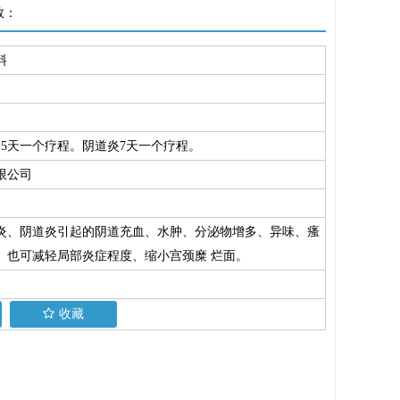
数：
料
15天一个疗程。阴道炎7天一个疗程。
限公司
炎、阴道炎引起的阴道充血、水肿、分泌物增多、异味、瘙
、也可减轻局部炎症程度、缩小宫颈糜 烂面。
收藏