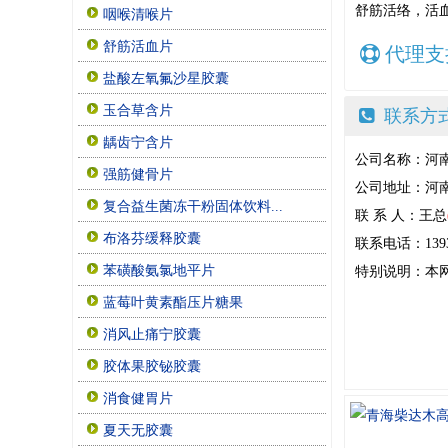
舒筋活络，活
咽喉清喉片
舒筋活血片
代理支
盐酸左氧氟沙星胶囊
玉合草含片
联系方
龋齿宁含片
公司名称：河
强筋健骨片
公司地址：河南
复合益生菌冻干粉固体饮料...
联 系 人：王总
布洛芬缓释胶囊
联系电话：13938
苯磺酸氨氯地平片
特别说明：本
蓝莓叶黄素酯压片糖果
消风止痛宁胶囊
胶体果胶铋胶囊
消食健胃片
夏天无胶囊