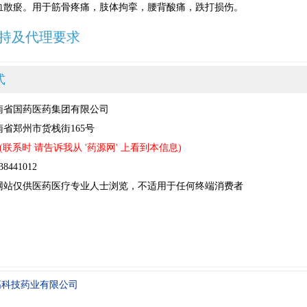
血散瘀。用于筋骨疼痛，肢体拘挛，腰背酸痛，跌打损伤。
持及代理要求
式
南省国药医药集团有限公司
省郑州市货栈街165号
(联系时 请告诉我从 '药源网' 上看到本信息)
441012
网站仅供医药医疗专业人士浏览，不适用于任何终端消费者