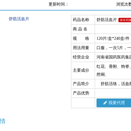
更新时间：
浏览次
药品名称
舒筋活血片
基本药
商 品 名
规 格
120片/盒*240盒/件
用法用量
口服，一次5片，一
经营企业
河南省国药医药集
红花、香附、狗脊
主要成分
然铜、
产品简介
舒筋活络，活血散
产品优势
我要代理
情