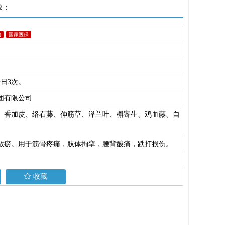
数：
物
国家医保
日3次。
团有限公司
、香加皮、络石藤、伸筋草、泽兰叶、槲寄生、鸡血藤、自
瘀。用于筋骨疼痛，肢体拘挛，腰背酸痛，跌打损伤。
收藏