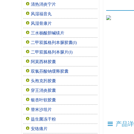
清热消炎宁片
风湿福音丸
风湿骨康片
三水杨酸胆碱镁片
二甲双胍格列本脲胶囊(Ⅰ)
二甲双胍格列本脲片(Ⅰ)
阿莫西林胶囊
双氯芬酸钠缓释胶囊
头孢克肟胶囊
穿王消炎胶囊
银杏叶软胶囊
替米沙坦片
益生菌冻干粉
产品详
安络痛片