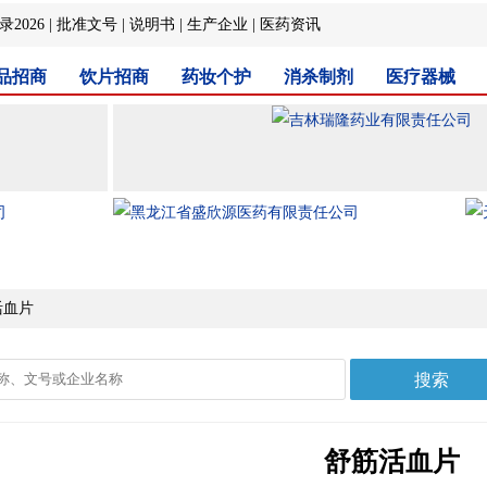
2026
|
批准文号
|
说明书
|
生产企业
|
医药资讯
品招商
饮片招商
药妆个护
消杀制剂
医疗器械
活血片
舒筋活血片