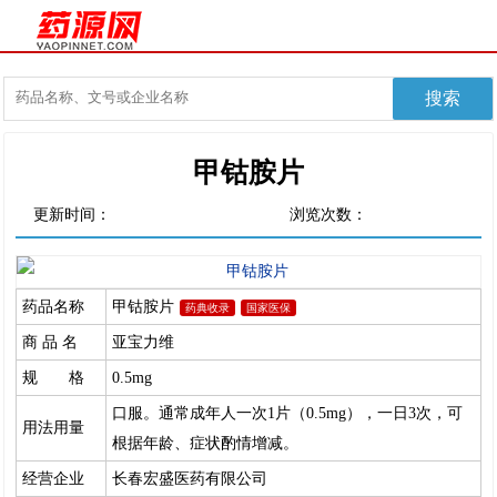
甲钴胺片
更新时间：
浏览次数：
药品名称
甲钴胺片
药典收录
国家医保
商 品 名
亚宝力维
规 格
0.5mg
口服。通常成年人一次1片（0.5mg），一日3次，可
用法用量
根据年龄、症状酌情增减。
经营企业
长春宏盛医药有限公司