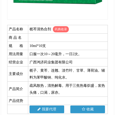
产品名称
栀芩清热合剂
药典收录
商 品 名
规 格
10ml*10支
用法用量
口服一次10～20毫升，一日2次。
经营企业
广西鸿济药业集团有限公司
栀子、黄芩、连翘、淡竹叶、甘草、薄荷油。辅
主要成分
料为苯甲酸钠、纯化水。
疏风散热，清热解毒。用于三焦热毒炽盛，发热
产品简介
头痛，口渴，尿赤。
产品优势
我要代理
收藏