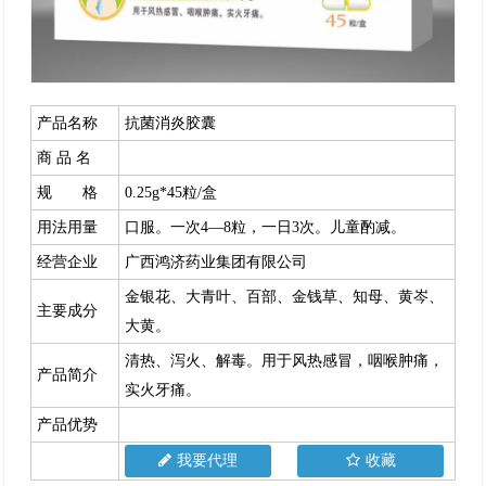
产品名称
抗菌消炎胶囊
商 品 名
规 格
0.25g*45粒/盒
用法用量
口服。一次4—8粒，一日3次。儿童酌减。
经营企业
广西鸿济药业集团有限公司
金银花、大青叶、百部、金钱草、知母、黄岑、
主要成分
大黄。
清热、泻火、解毒。用于风热感冒，咽喉肿痛，
产品简介
实火牙痛。
产品优势
我要代理
收藏