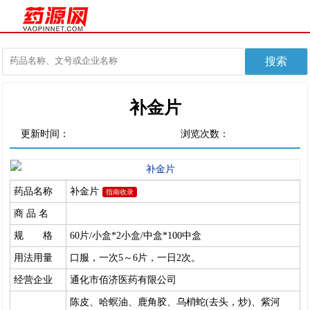
补金片
更新时间：
浏览次数：
药品名称
补金片
指南收录
商 品 名
规 格
60片/小盒*2小盒/中盒*100中盒
用法用量
口服，一次5～6片，一日2次。
经营企业
通化市佰济医药有限公司
陈皮、哈螟油、鹿角胶、乌梢蛇(去头，炒)、紫河