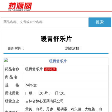
暖胃舒乐片
更新时间：
浏览次数：
药品名称
暖胃舒乐片
指南收录
商 品 名
规 格
24片/盒
用法用量
口服，一次5片，一日3次。
经营企业
吉林省慷心医药有限公司
黄芪、白芍、丹参、延胡索、鸡矢藤、大红袍、白