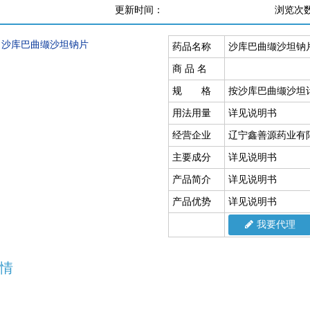
更新时间：
浏览次
药品名称
沙库巴曲缬沙坦钠
商 品 名
规 格
按沙库巴曲缬沙坦计2
用法用量
详见说明书
经营企业
辽宁鑫善源药业有
主要成分
详见说明书
产品简介
详见说明书
产品优势
详见说明书
我要代理
情