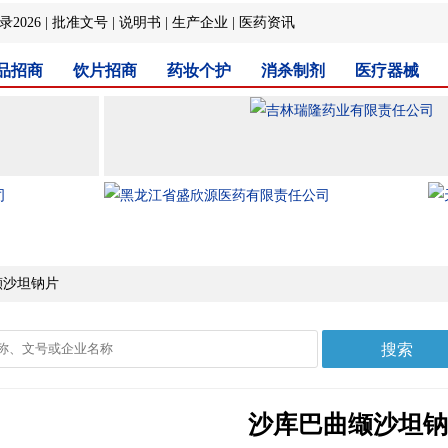
2026
|
批准文号
|
说明书
|
生产企业
|
医药资讯
品招商
饮片招商
药妆个护
消杀制剂
医疗器械
缬沙坦钠片
沙库巴曲缬沙坦钠