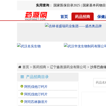
实用查询
：
国家医保目录2025
|
国家基本药物目录
首页
药品招商
保健
首页
>
医药招商
>
辽宁鑫善源药业有限公司
> 沙库巴曲
产品招商目录
阿托伐他汀钙片
阿托伐他汀钙片
阿司匹林肠溶片