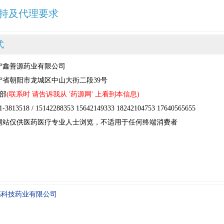
持及代理要求
式
宁鑫善源药业有限公司
宁省朝阳市龙城区中山大街二段39号
商部
(联系时 请告诉我从 '药源网' 上看到本信息)
13518 / 15142288353 15642149333 18242104753 17640565655
网站仅供医药医疗专业人士浏览，不适用于任何终端消费者