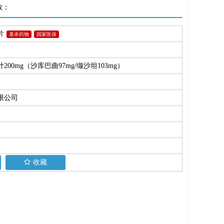
数：
片
基本药物
国家医保
00mg（沙库巴曲97mg/缬沙坦103mg）
限公司
收藏