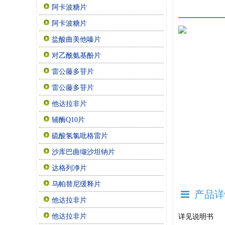
阿卡波糖片
阿卡波糖片
盐酸曲美他嗪片
对乙酰氨基酚片
雷公藤多苷片
雷公藤多苷片
他达拉非片
辅酶Q10片
硫酸氢氯吡格雷片
沙库巴曲缬沙坦钠片
达格列净片
乌帕替尼缓释片
产品详
他达拉非片
他达拉非片
详见说明书