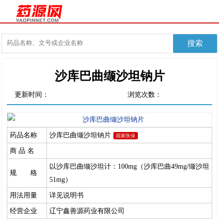
沙库巴曲缬沙坦钠片
更新时间：
浏览次数：
药品名称
沙库巴曲缬沙坦钠片
国家医保
商 品 名
以沙库巴曲缬沙坦计：100mg（沙库巴曲49mg/缬沙坦
规 格
51mg）
用法用量
详见说明书
经营企业
辽宁鑫善源药业有限公司