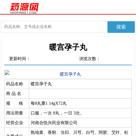
暖宫孕子丸
更新时间：
浏览次数：
药品名称
暖宫孕子丸
商 品 名
规 格
每8丸重1.14gX72丸
用法用量
口服，一次 8丸，一日 3次。
经营企业
河南合悦兴药业有限公司
熟地黄、香附、当归、川芎、白芍、阿胶、艾叶、杜