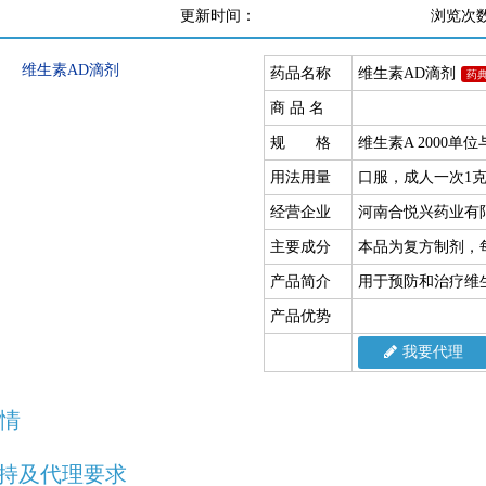
更新时间：
浏览次
药品名称
维生素AD滴剂
药
商 品 名
规 格
维生素A 2000单位
用法用量
口服，成人一次1
经营企业
河南合悦兴药业有
主要成分
本品为复方制剂，每
产品简介
用于预防和治疗维
产品优势
我要代理
情
持及代理要求