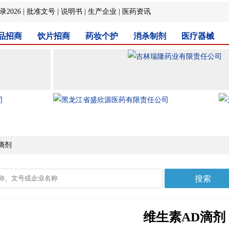
2026
|
批准文号
|
说明书
|
生产企业
|
医药资讯
品招商
饮片招商
药妆个护
消杀制剂
医疗器械
滴剂
维生素AD滴剂