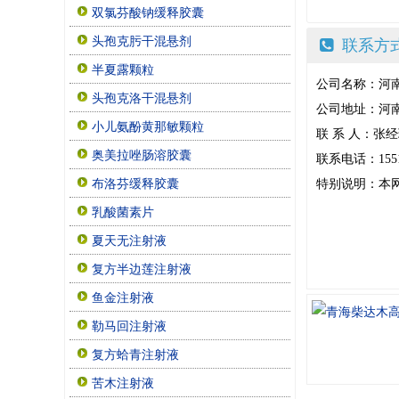
双氯芬酸钠缓释胶囊
头孢克肟干混悬剂
联系方
半夏露颗粒
公司名称：河
头孢克洛干混悬剂
公司地址：河南
小儿氨酚黄那敏颗粒
联 系 人：张
奥美拉唑肠溶胶囊
联系电话：155175
特别说明：本
布洛芬缓释胶囊
乳酸菌素片
夏天无注射液
复方半边莲注射液
鱼金注射液
勒马回注射液
复方蛤青注射液
苦木注射液