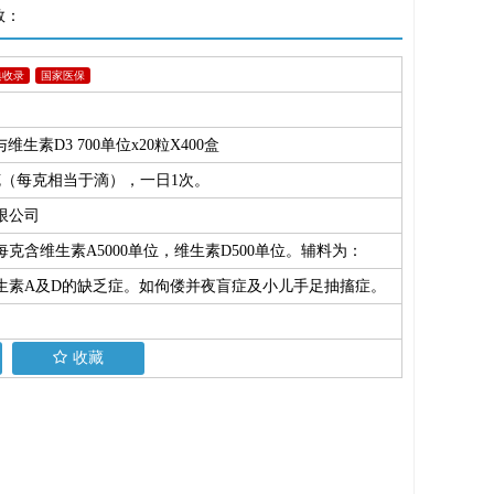
数：
典收录
国家医保
与维生素D3 700单位x20粒X400盒
克（每克相当于滴），一日1次。
限公司
克含维生素A5000单位，维生素D500单位。辅料为：
生素A及D的缺乏症。如佝偻并夜盲症及小儿手足抽搐症。
收藏