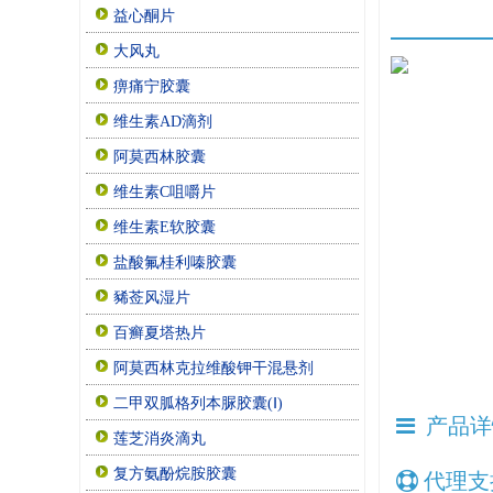
益心酮片
大风丸
痹痛宁胶囊
维生素AD滴剂
阿莫西林胶囊
维生素C咀嚼片
维生素E软胶囊
盐酸氟桂利嗪胶囊
豨莶风湿片
百癣夏塔热片
阿莫西林克拉维酸钾干混悬剂
二甲双胍格列本脲胶囊(Ⅰ)
产品详
莲芝消炎滴丸
复方氨酚烷胺胶囊
代理支