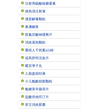
注射用硫酸核糖霉素
痰热清注射液
感冒解毒颗粒
鼻渊糖浆
双氯芬酸钠缓释片
消炎退热颗粒
重组人干扰素α2a栓
追风舒经活血片
暖宫孕子丸
人胎盘组织液
小儿氨酚烷胺颗粒
氨糖美辛肠溶片
盐酸倍他司汀片
穿王消炎胶囊