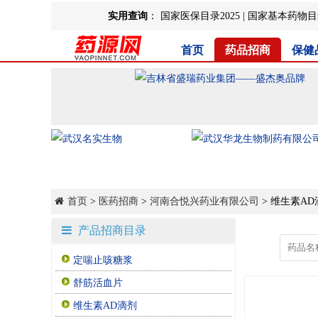
实用查询
：
国家医保目录2025
|
国家基本药物目录
首页
药品招商
保健
首页
>
医药招商
>
河南合悦兴药业有限公司
> 维生素AD
产品招商目录
定喘止咳糖浆
舒筋活血片
维生素AD滴剂