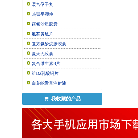
暖宫孕子丸
热毒平颗粒
诺氟沙星胶囊
氯芬黄敏片
复方氨酚烷胺胶囊
夏天无胶囊
复合维生素B片
维D2乳酸钙片
白花蛇舌草注射液
我收藏的产品