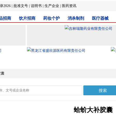
2026
|
批准文号
|
说明书
|
生产企业
|
医药资讯
品招商
饮片招商
药妆个护
消杀制剂
医疗器械
胶囊
蛤蚧大补胶囊