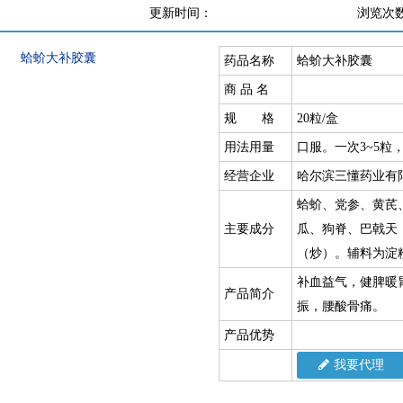
更新时间：
浏览次
药品名称
蛤蚧大补胶囊
商 品 名
规 格
20粒/盒
用法用量
口服。一次3~5粒
经营企业
哈尔滨三懂药业有
蛤蚧、党参、黄芪
主要成分
瓜、狗脊、巴戟天
（炒）。辅料为淀
补血益气，健脾暖
产品简介
振，腰酸骨痛。
产品优势
我要代理