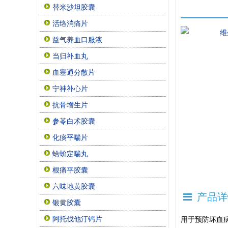
替米沙坦胶囊
活络消痛片
益气养血口服液
当归补血丸
血塞通分散片
宁神补心片
抗骨增生片
参苓白术胶囊
化痰平喘片
蛤蚧定喘丸
根痛平胶囊
六味地黄胶囊
产品详
银黄胶囊
阿托伐他汀钙片
用于预防坏血