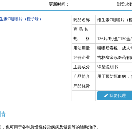
更新时间：
浏览次
药品名称
维生素C咀嚼片（
商 品 名
规 格
136片/瓶/盒*150盒
用法用量
咀嚼后吞服，成人
经营企业
吉林省金泓医药有
主要成分
详见说明书
产品简介
用于预防坏血病，
产品优势
我要代理
情
病，也可用于各种急慢性传染疾病及紫癜等的辅助治疗。