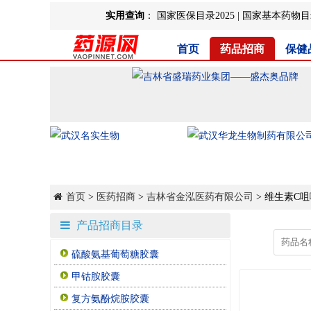
实用查询
：
国家医保目录2025
|
国家基本药物目录
首页
药品招商
保健
首页
>
医药招商
>
吉林省金泓医药有限公司
> 维生素C
产品招商目录
硫酸氨基葡萄糖胶囊
甲钴胺胶囊
复方氨酚烷胺胶囊