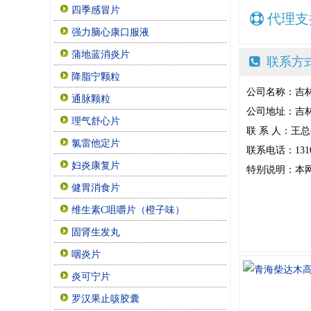
四季感冒片
代理支
强力脑心康口服液
蒲地蓝消炎片
联系方
降脂宁颗粒
公司名称：吉
通脉颗粒
公司地址：吉林
理气舒心片
联 系 人：王总
氯雷他定片
联系电话：13104
妇炎康复片
特别说明：本
健胃消食片
维生素C咀嚼片（橙子味）
固肾生发丸
咽炎片
炎可宁片
罗汉果止咳胶囊