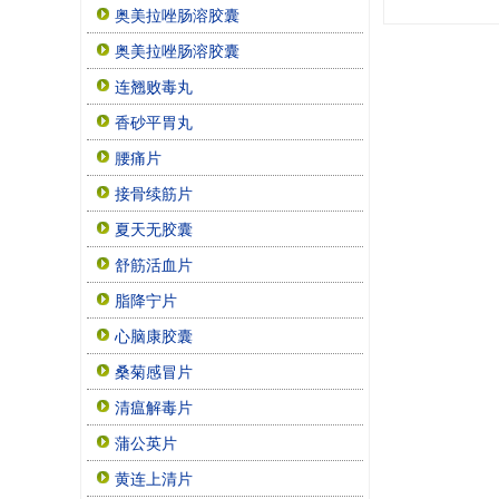
奥美拉唑肠溶胶囊
奥美拉唑肠溶胶囊
连翘败毒丸
香砂平胃丸
腰痛片
接骨续筋片
夏天无胶囊
舒筋活血片
脂降宁片
心脑康胶囊
桑菊感冒片
清瘟解毒片
蒲公英片
黄连上清片