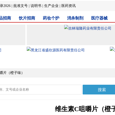
2026
|
批准文号
|
说明书
|
生产企业
|
医药资讯
品招商
饮片招商
药妆个护
消杀制剂
医疗器械
咀嚼片（橙子味）
维生素C咀嚼片（橙