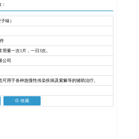
数：
橙子味）
/件
常用量一次1片，一日3次。
限公司
也可用于各种急慢性传染疾病及紫癜等的辅助治疗。
收藏