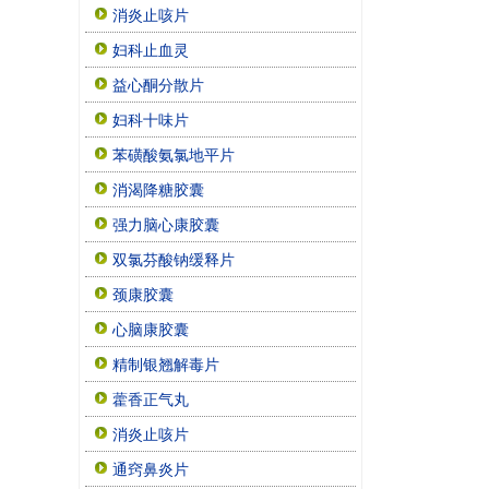
消炎止咳片
妇科止血灵
益心酮分散片
妇科十味片
苯磺酸氨氯地平片
消渴降糖胶囊
强力脑心康胶囊
双氯芬酸钠缓释片
颈康胶囊
心脑康胶囊
精制银翘解毒片
藿香正气丸
消炎止咳片
通窍鼻炎片