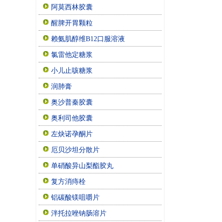
阿莫西林胶囊
醒脾开胃颗粒
赖氨肌醇维B12口服溶液
氯雷他定糖浆
小儿止咳糖浆
润肺膏
奥沙普秦胶囊
奥利司他胶囊
左炔诺孕酮片
厄贝沙坦分散片
单硝酸异山梨酯胶丸
复方消痔栓
铝碳酸镁咀嚼片
泮托拉唑钠肠溶片