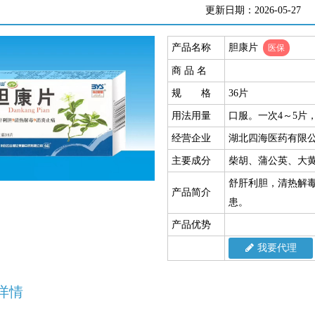
更新日期：2026-05-27
产品名称
胆康片
医保
商 品 名
规 格
36片
用法用量
口服。一次4～5片
经营企业
湖北四海医药有限
主要成分
柴胡、蒲公英、大
舒肝利胆，清热解
产品简介
患。
产品优势
我要代理
详情