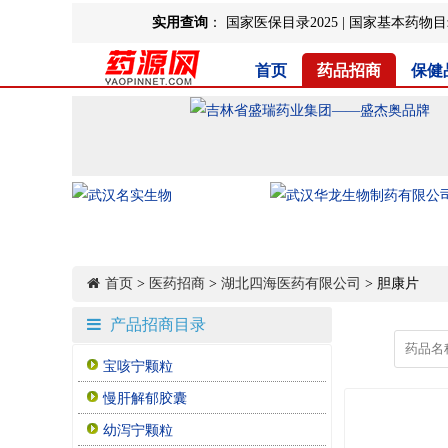
实用查询
：
国家医保目录2025
|
国家基本药物目录
首页
药品招商
保健
首页
>
医药招商
>
湖北四海医药有限公司
> 胆康片
产品招商目录
宝咳宁颗粒
慢肝解郁胶囊
幼泻宁颗粒