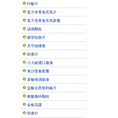
叶酸片
复方杏香兔耳风片
复方杏香兔耳风胶囊
泌感颗粒
腺苷钴胺片
关节镇痛膏
胆康片
小儿秘通口服液
奥沙普秦胶囊
萘敏维滴眼液
盐酸左西替利嗪片
赖氨葡锌颗粒
金银花露
胆康片