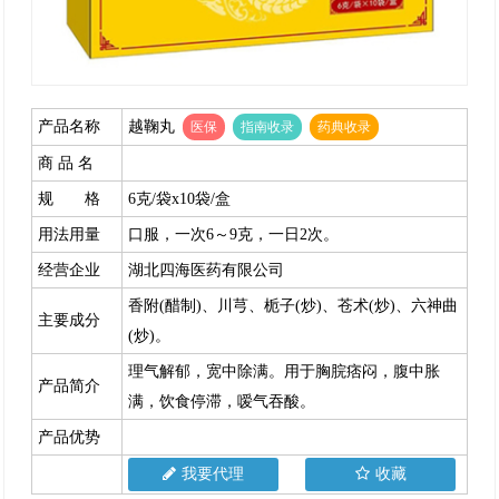
产品名称
越鞠丸
医保
指南收录
药典收录
商 品 名
规 格
6克/袋x10袋/盒
用法用量
口服，一次6～9克，一日2次。
经营企业
湖北四海医药有限公司
香附(醋制)、川芎、栀子(炒)、苍术(炒)、六神曲
主要成分
(炒)。
理气解郁，宽中除满。用于胸脘痞闷，腹中胀
产品简介
满，饮食停滞，嗳气吞酸。
产品优势
我要代理
收藏