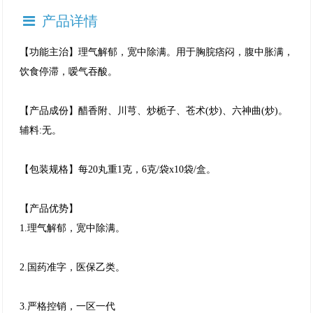
产品详情
【功能主治】理气解郁，宽中除满。用于胸脘痞闷，腹中胀满，
饮食停滞，嗳气吞酸。
【产品成份】醋香附、川芎、炒栀子、苍术(炒)、六神曲(炒)。
辅料:无。
【包装规格】每20丸重1克，6克/袋x10袋/盒。
【产品优势】
1.理气解郁，宽中除满。
2.国药准字，医保乙类。
3.严格控销，一区一代