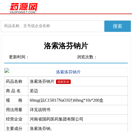
洛索洛芬钠片
更新时间：
浏览次数：
药品名称
洛索洛芬钠片
国家医保
商 品 名
若迈
规 格
60mg(以C15H17NaO3计)60mg*10s*200盒
用法用量
详见说明书
经营企业
河南省国药医药集团有限公司
主要成分
洛索洛芬钠。