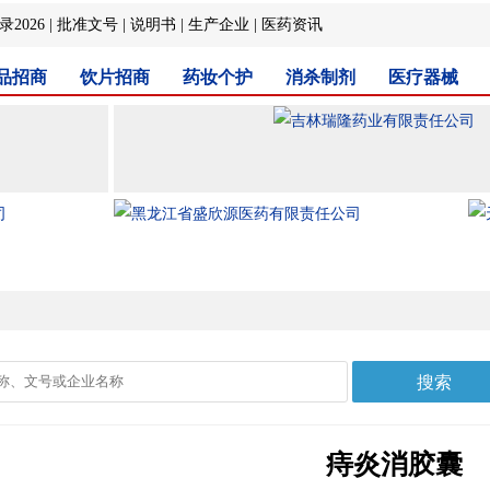
2026
|
批准文号
|
说明书
|
生产企业
|
医药资讯
品招商
饮片招商
药妆个护
消杀制剂
医疗器械
痔炎消胶囊