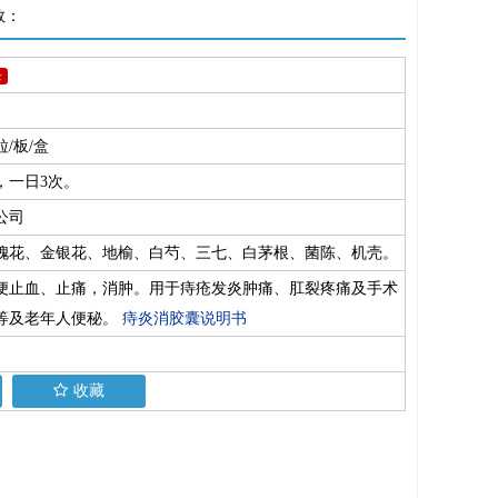
数：
录
粒/板/盒
，一日3次。
公司
槐花、金银花、地榆、白芍、三七、白茅根、菌陈、机壳。
便止血、止痛，消肿。用于痔疮发炎肿痛、肛裂疼痛及手术
等及老年人便秘。
痔炎消胶囊说明书
收藏