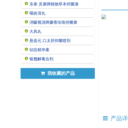
东泰 灵康牌植物草本抑菌液
咽炎清丸
消矇视清牌麝香珍珠抑菌膏
大风丸
悬壶元 口太舒抑菌喷剂
祛痘精华素
银翘解毒合剂
我收藏的产品
产品详