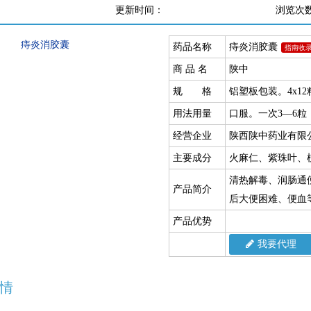
更新时间：
浏览次
药品名称
痔炎消胶囊
指南收
商 品 名
陕中
规 格
铝塑板包装。4x12
用法用量
口服。一次3—6粒
经营企业
陕西陕中药业有限
主要成分
火麻仁、紫珠叶、
清热解毒、润肠通
产品简介
后大便困难、便血
产品优势
我要代理
情