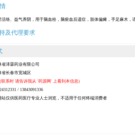
情
经活络、益气养阴，用于脑血栓，脑瘀血后遗症，肢体偏瘫，手足麻木，
持及代理要求
式
林省泽霖药业有限公司
林省长春市宽城区
(联系时 请告诉我从 '药源网' 上看到本信息)
12331 / 13843091336
网站仅供医药医疗专业人士浏览，不适用于任何终端消费者