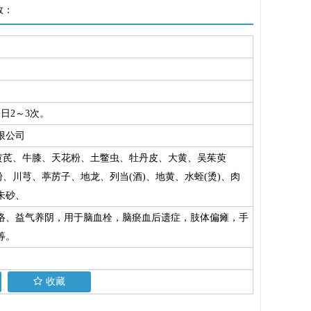
数：
日2～3次。
限公司
、黄芪、牛膝、天花粉、土鳖虫、牡丹皮、大黄、吴茱萸
粉、川芎、葶苈子、地龙、列当(酒)、地黄、水蛭(烫)、肉
朱砂、
络、益气养阴，用于脑血栓，脑瘀血后遗症，肢体偏瘫，手
等。
收藏