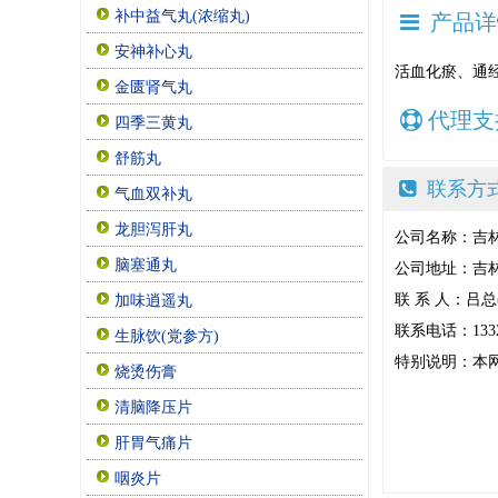
补中益气丸(浓缩丸)
产品详
安神补心丸
活血化瘀、通
金匮肾气丸
代理支
四季三黄丸
舒筋丸
联系方
气血双补丸
龙胆泻肝丸
公司名称：吉
脑塞通丸
公司地址：吉
联 系 人：吕总
加味逍遥丸
联系电话：133243
生脉饮(党参方)
特别说明：本
烧烫伤膏
清脑降压片
肝胃气痛片
咽炎片