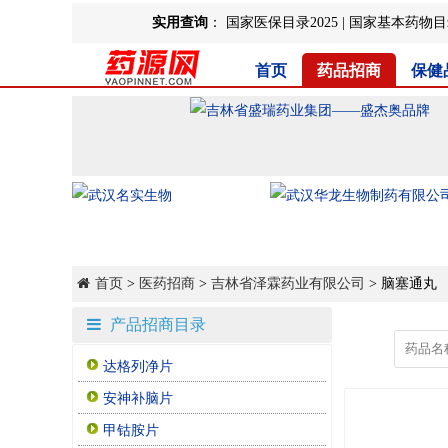
实用查询
：
国家医保目录2025
|
国家基本药物目录
首页
药品招商
保健
首页
>
医药招商
>
吉林省泽霖药业有限公司
> 脑塞通丸
产品招商目录
达格列净片
安神补脑片
甲钴胺片