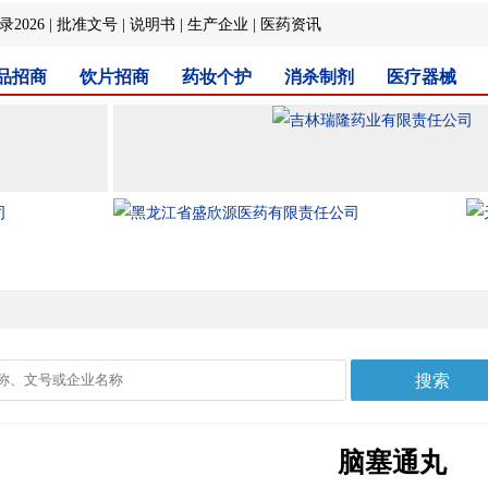
2026
|
批准文号
|
说明书
|
生产企业
|
医药资讯
品招商
饮片招商
药妆个护
消杀制剂
医疗器械
脑塞通丸