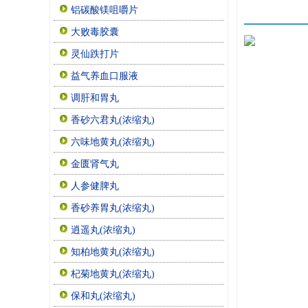
铝碳酸镁咀嚼片
大败毒胶囊
灵仙跌打片
益气养血口服液
调肝和胃丸
香砂六君丸(浓缩丸)
六味地黄丸(浓缩丸)
金匮肾气丸
人参健脾丸
香砂养胃丸(浓缩丸)
逍遥丸(浓缩丸)
知柏地黄丸(浓缩丸)
杞菊地黄丸(浓缩丸)
保和丸(浓缩丸)