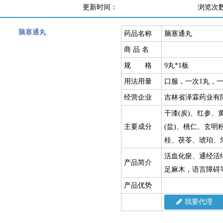
更新时间：
浏览次
药品名称
脑塞通丸
商 品 名
规 格
9丸*1板
用法用量
口服，一次1丸，一
经营企业
吉林省泽霖药业有
干漆(炭)、红参
主要成分
(盐)、桃仁、玄明
桂、茯苓、琥珀、
活血化瘀、通经活
产品简介
足麻木，语言障碍
产品优势
我要代理