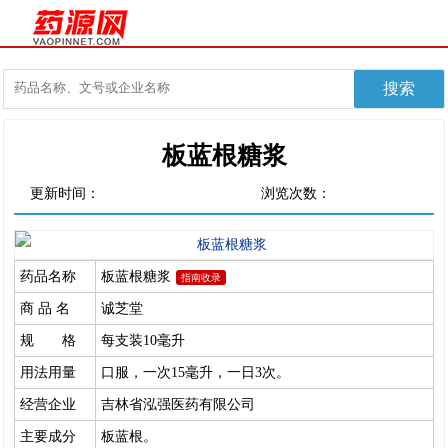
板蓝根糖浆
更新时间：
浏览次数：
药品名称
板蓝根糖浆
指南收录
商 品 名
诚芝堂
规 格
每支装10毫升
用法用量
口服，一次15毫升，一日3次。
经营企业
吉林省泓强医药有限公司
主要成分
板蓝根。