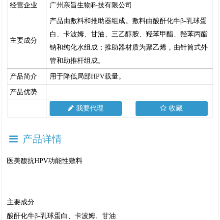
经营企业
广州亲旨生物科技有限公司
产品由敷料和推助器组成。敷料由酸酐化牛β-乳球蛋
白、卡波姆、甘油、三乙醇胺、羟苯甲酯、羟苯丙酯
主要成分
钠和纯化水组成；推助器材质为聚乙烯，由针筒式外
管和助推杆组成。
产品简介
用于降低局部HPV载量。
产品优势
我要代理
收藏
产品详情
医美馥抗HPV功能性敷料
主要成分
酸酐化牛β-乳球蛋白、卡波姆、甘油