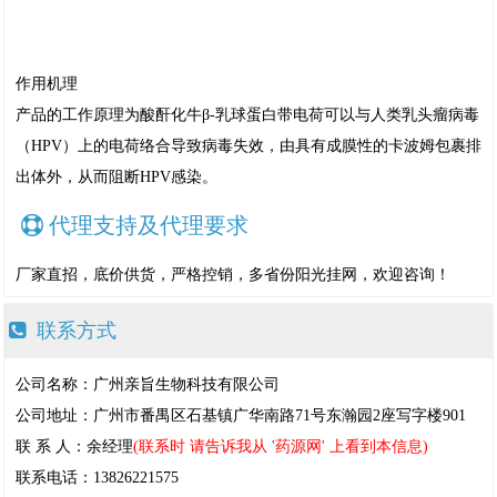
作用机理
产品的工作原理为酸酐化牛β-乳球蛋白带电荷可以与人类乳头瘤病毒
（HPV）上的电荷络合导致病毒失效，由具有成膜性的卡波姆包裹排
出体外，从而阻断HPV感染。
代理支持及代理要求
厂家直招，底价供货，严格控销，多省份阳光挂网，欢迎咨询！
联系方式
公司名称：广州亲旨生物科技有限公司
公司地址：广州市番禺区石基镇广华南路71号东瀚园2座写字楼901
联 系 人：余经理
(联系时 请告诉我从 '药源网' 上看到本信息)
联系电话：13826221575