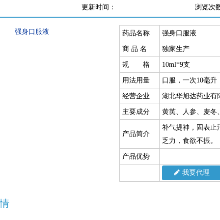
更新时间：
浏览次
药品名称
强身口服液
商 品 名
独家生产
规 格
10ml*9支
用法用量
口服，一次10毫升
经营企业
湖北华旭达药业有
主要成分
黄芪、人参、麦冬
补气提神，固表止
产品简介
乏力，食欲不振。
产品优势
我要代理
情