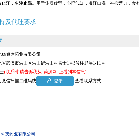
表止汗，生津止渴。用于体质虚弱，心悸气短，虚汗口渴，神疲乏力，食
持及代理要求
式
北华旭达药业有限公司
省武汉市洪山区洪山街洪山村名士1号3号楼17层1-11号
女士
(联系时 请告诉我从 '药源网' 上看到本信息)
用微信扫描二维码或
登录
查看联系方式