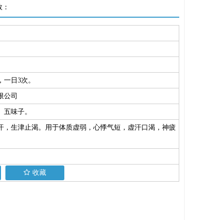
数：
，一日3次。
限公司
、五味子。
汗，生津止渴。用于体质虚弱，心悸气短，虚汗口渴，神疲
收藏