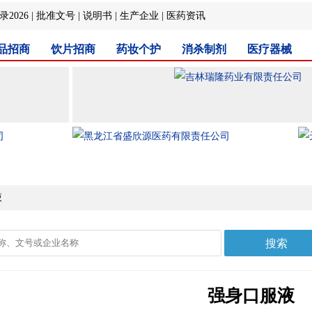
2026
|
批准文号
|
说明书
|
生产企业
|
医药资讯
品招商
饮片招商
药妆个护
消杀制剂
医疗器械
液
强身口服液