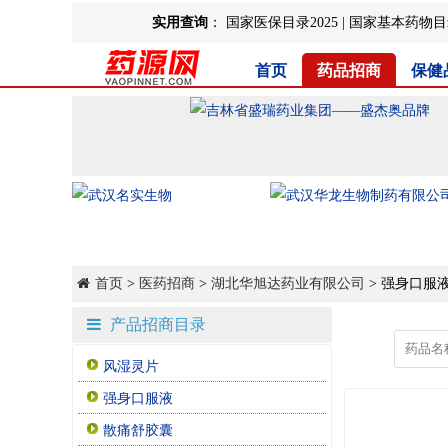
实用查询
：
国家医保目录2025
|
国家基本药物目录
首页
药品招商
保健
首页
>
医药招商
>
湖北华旭达药业有限公司
> 强身口服
产品招商目录
风湿灵片
强身口服液
散痛舒胶囊