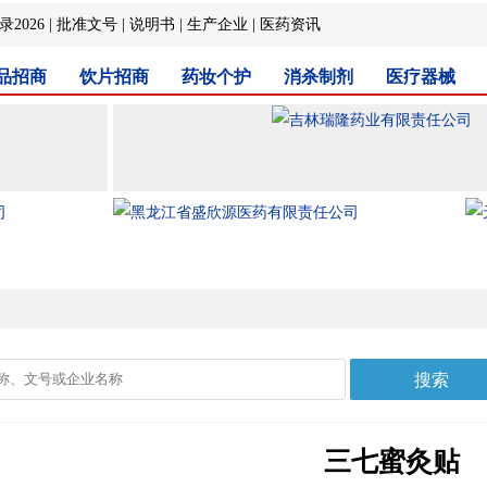
2026
|
批准文号
|
说明书
|
生产企业
|
医药资讯
品招商
饮片招商
药妆个护
消杀制剂
医疗器械
三七蜜灸贴