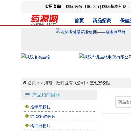
实用查询
：
国家医保目录2025
|
国家基本药物目录
首页
药品招商
保健
首页
> >
河南中陆药业有限公司
> 三七蜜灸贴
产品招商目录
热毒平颗粒
维D2乳酸钙片
橘红枇杷片