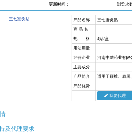
更新时间：
浏览次
产品名称
三七蜜灸贴
商 品 名
规 格
4贴/盒
用法用量
经营企业
河南中陆药业有限
主要成分
产品简介
适用于颈椎、肩周
产品优势
我要代理
情
持及代理要求