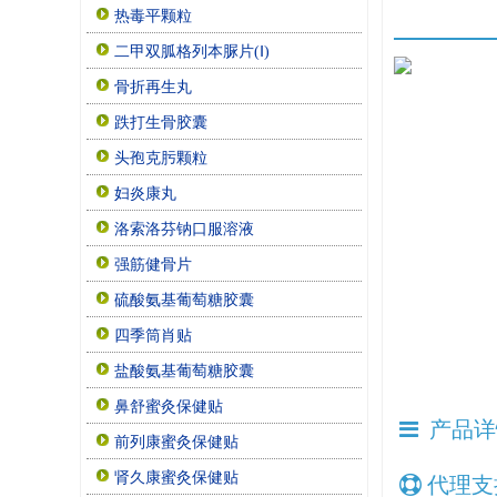
热毒平颗粒
二甲双胍格列本脲片(Ⅰ)
骨折再生丸
跌打生骨胶囊
头孢克肟颗粒
妇炎康丸
洛索洛芬钠口服溶液
强筋健骨片
硫酸氨基葡萄糖胶囊
四季筒肖贴
盐酸氨基葡萄糖胶囊
鼻舒蜜灸保健贴
产品详
前列康蜜灸保健贴
肾久康蜜灸保健贴
代理支