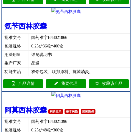
氨苄西林胶囊
批准文号：
国药准字H43021866
包装规格：
0.25g*36粒*400盒
用法用量：
详见说明书
生产厂家：
晶通
功能主治：
双铝包装、联邦原料、抗菌消炎。
产品详情
我要代理
收藏该产品
阿莫西林胶囊
药典收录
基本药物
国家医保
批准文号：
国药准字H43021396
包装规格：
0.25g*48粒*300盒