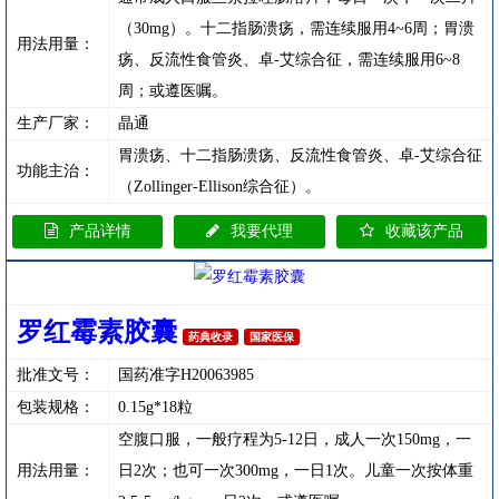
（30mg）。十二指肠溃疡，需连续服用4~6周；胃溃
用法用量：
疡、反流性食管炎、卓-艾综合征，需连续服用6~8
周；或遵医嘱。
生产厂家：
晶通
胃溃疡、十二指肠溃疡、反流性食管炎、卓-艾综合征
功能主治：
（Zollinger-Ellison综合征）。
产品详情
我要代理
收藏该产品
罗红霉素胶囊
药典收录
国家医保
批准文号：
国药准字H20063985
包装规格：
0.15g*18粒
空腹口服，一般疗程为5-12日，成人一次150mg，一
用法用量：
日2次；也可一次300mg，一日1次。儿童一次按体重