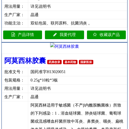
用法用量：
详见说明书
生产厂家：
晶通
功能主治：
双铝包装、联邦原料、抗菌消炎 。
产品详情
我要代理
收藏该产品
阿莫西林胶囊
药典收录
基本药物
国家医保
批准文号：
国药准字H13020051
包装规格：
0.25g*10粒*3板
用法用量：
详见说明书
生产厂家：
晶通
阿莫西林适用于敏感菌（不产β内酰胺酶菌株）所致
的下列感染：1．溶血链球菌、肺炎链球菌、葡萄球
菌或流感嗜血杆菌所致中耳炎、鼻窦炎、咽炎、扁桃