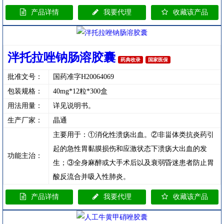
产品详情
我要代理
收藏该产品
泮托拉唑钠肠溶胶囊
药典收录
国家医保
批准文号：
国药准字H20064069
包装规格：
40mg*12粒*300盒
用法用量：
详见说明书。
生产厂家：
晶通
主要用于：①消化性溃疡出血。②非甾体类抗炎药引
起的急性胃黏膜损伤和应激状态下溃疡大出血的发
功能主治：
生；③全身麻醉或大手术后以及衰弱昏迷患者防止胃
酸反流合并吸入性肺炎。
产品详情
我要代理
收藏该产品