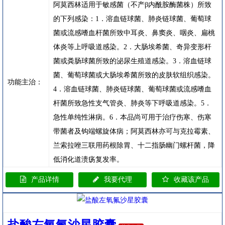
阿莫西林适用于敏感菌（不产β内酰胺酶菌株）所致
的下列感染：1．溶血链球菌、肺炎链球菌、葡萄球
菌或流感嗜血杆菌所致中耳炎、鼻窦炎、咽炎、扁桃
体炎等上呼吸道感染。2．大肠埃希菌、奇异变形杆
菌或粪肠球菌所致的泌尿生殖道感染。3．溶血链球
菌、葡萄球菌或大肠埃希菌所致的皮肤软组织感染。
功能主治：
4．溶血链球菌、肺炎链球菌、葡萄球菌或流感嗜血
杆菌所致急性支气管炎、肺炎等下呼吸道感染。5．
急性单纯性淋病。6．本品尚可用于治疗伤寒、伤寒
带菌者及钩端螺旋体病；阿莫西林亦可与克拉霉素、
兰索拉唑三联用药根除胃、十二指肠幽门螺杆菌，降
低消化道溃疡复发率。
产品详情
我要代理
收藏该产品