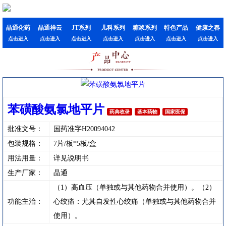
晶通化药
晶通祥云
JT系列
儿科系列
糖浆系列
特色产品
健康之春
点击进入
点击进入
点击进入
点击进入
点击进入
点击进入
点击进入
苯磺酸氨氯地平片
药典收录
基本药物
国家医保
批准文号：
国药准字H20094042
包装规格：
7片/板*5板/盒
用法用量：
详见说明书
生产厂家：
晶通
（1）高血压（单独或与其他药物合并使用）。（2）
功能主治：
心绞痛：尤其自发性心绞痛（单独或与其他药物合并
使用）。