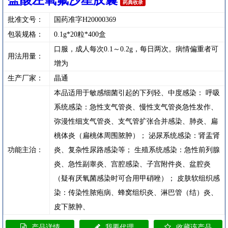
盐酸左氧氟沙星胶囊
药典收录
批准文号：
国药准字H20000369
包装规格：
0.1g*20粒*400盒
口服，成人每次0.1～0.2g，每日两次。病情偏重者可
用法用量：
增为
生产厂家：
晶通
本品适用于敏感细菌引起的下列轻、中度感染： 呼吸
系统感染：急性支气管炎、慢性支气管炎急性发作、
弥漫性细支气管炎、支气管扩张合并感染、肺炎、扁
桃体炎（扁桃体周围脓肿）； 泌尿系统感染：肾盂肾
功能主治：
炎、复杂性尿路感染等； 生殖系统感染：急性前列腺
炎、急性副睾炎、宫腔感染、子宫附件炎、盆腔炎
（疑有厌氧菌感染时可合用甲硝唑）； 皮肤软组织感
染：传染性脓疱病、蜂窝组织炎、淋巴管（结）炎、
皮下脓肿、
产品详情
我要代理
收藏该产品