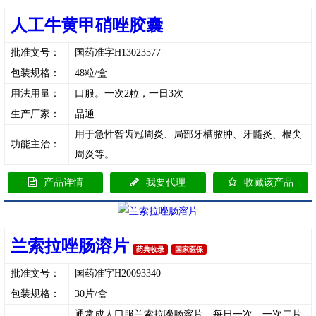
人工牛黄甲硝唑胶囊
批准文号：
国药准字H13023577
包装规格：
48粒/盒
用法用量：
口服。一次2粒，一日3次
生产厂家：
晶通
用于急性智齿冠周炎、局部牙槽脓肿、牙髓炎、根尖
功能主治：
周炎等。
产品详情
我要代理
收藏该产品
兰索拉唑肠溶片
药典收录
国家医保
批准文号：
国药准字H20093340
包装规格：
30片/盒
通常成人口服兰索拉唑肠溶片，每日一次，一次二片