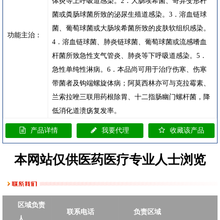
体炎等上呼吸道感染。2．大肠埃希菌、奇异变形杆
菌或粪肠球菌所致的泌尿生殖道感染。3．溶血链球
菌、葡萄球菌或大肠埃希菌所致的皮肤软组织感染。
功能主治：
4．溶血链球菌、肺炎链球菌、葡萄球菌或流感嗜血
杆菌所致急性支气管炎、肺炎等下呼吸道感染。5．
急性单纯性淋病。6．本品尚可用于治疗伤寒、伤寒
带菌者及钩端螺旋体病；阿莫西林亦可与克拉霉素、
兰索拉唑三联用药根除胃、十二指肠幽门螺杆菌，降
低消化道溃疡复发率。
产品详情
我要代理
收藏该产品
本网站仅供医药医疗专业人士浏览
区域负责
联系电话
负责区域
人