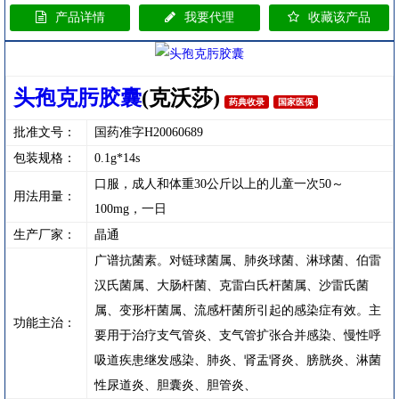
产品详情
我要代理
收藏该产品
头孢克肟胶囊
(克沃莎)
药典收录
国家医保
批准文号：
国药准字H20060689
包装规格：
0.1g*14s
口服，成人和体重30公斤以上的儿童一次50～
用法用量：
100mg，一日
生产厂家：
晶通
广谱抗菌素。对链球菌属、肺炎球菌、淋球菌、伯雷
汉氏菌属、大肠杆菌、克雷白氏杆菌属、沙雷氏菌
属、变形杆菌属、流感杆菌所引起的感染症有效。主
功能主治：
要用于治疗支气管炎、支气管扩张合并感染、慢性呼
吸道疾患继发感染、肺炎、肾盂肾炎、膀胱炎、淋菌
性尿道炎、胆囊炎、胆管炎、