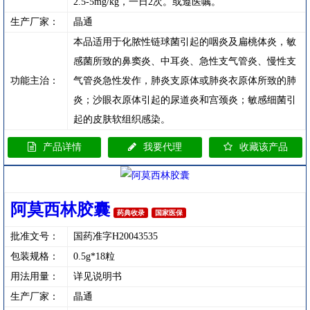
2.5-5mg/kg，一日2次。或遵医嘱。
生产厂家：
晶通
本品适用于化脓性链球菌引起的咽炎及扁桃体炎，敏
感菌所致的鼻窦炎、中耳炎、急性支气管炎、慢性支
功能主治：
气管炎急性发作，肺炎支原体或肺炎衣原体所致的肺
炎；沙眼衣原体引起的尿道炎和宫颈炎；敏感细菌引
起的皮肤软组织感染。
产品详情
我要代理
收藏该产品
阿莫西林胶囊
药典收录
国家医保
批准文号：
国药准字H20043535
包装规格：
0.5g*18粒
用法用量：
详见说明书
生产厂家：
晶通